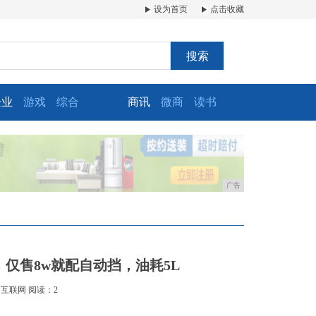
设为首页
点击收藏
搜索
企业
游戏
综合
商讯
微商
读书
广告
仅售8w就配自动挡，油耗5L
：互联网
阅读：2