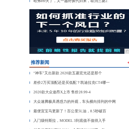
哈弗H9火了，又一越野换代归来，取消三菱2.
▎
广
推荐新闻
“神车”又出新款 2020款五菱宏光还是那个
▎
差价2万买顶配还是买低配？凯迪拉克CT4哪一
▎
2020款大众途昂X上市 售价28.99-4
▎
大众速腾极具诱惑力的外观，车头横向排列的中网
▎
最便宜宝马更新了！百公里5L油，8.5秒破百
▎
入门级特斯拉，MODEL 3到底值不值得入手
▎