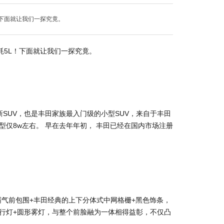
！下面就让我们一探究竟。
耗5L！下面就让我们一探究竟。
全新SUV，也是丰田家族最入门级的小型SUV，来自于丰田
车型仅8w左右。 早在去年年初， 丰田已经在国内市场注册
霸气前包围+丰田经典的上下分体式中网格栅+黑色饰条，
D日行灯+圆形雾灯，与整个前脸融为一体相得益彰，不仅凸