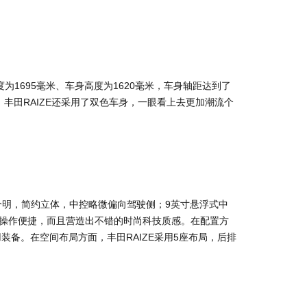
度为1695毫米、车身高度为1620毫米，车身轴距达到了
。丰田RAIZE还采用了双色车身，一眼看上去更加潮流个
分明，简约立体，中控略微偏向驾驶侧；9英寸悬浮式中
，操作便捷，而且营造出不错的时尚科技质感。在配置方
用装备。在空间布局方面，丰田RAIZE采用5座布局，后排