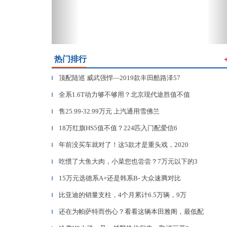
热门排行
顶配陆巡 威武强悍—2019款丰田酷路泽57
▎
全系1.6T动力够不够用？北京现代途胜值不值
▎
售25.99-32.99万元 上汽通用雪佛兰
▎
18万红旗HS5值不值？224匹入门配爱信6
▎
年前没买车就对了！这5款才是重头戏，2020
▎
吃惯了大鱼大肉，小菜您也尝尝？7万元以下的3
▎
15万元选德系A+还是韩系B- 大众速腾对比
▎
比亚迪的销量支柱，4个月累计6.5万辆，9万
▎
还在为帕萨特而伤心？看看这辆本田雅阁，最低配
▎