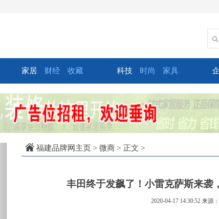
家居
财经
收藏
科技
时尚
家具
xt
福建品牌网主页
>
微商
> 正文 >
丰田终于发飙了！小雷克萨斯来袭，
2020-04-17 14:30:52
来源