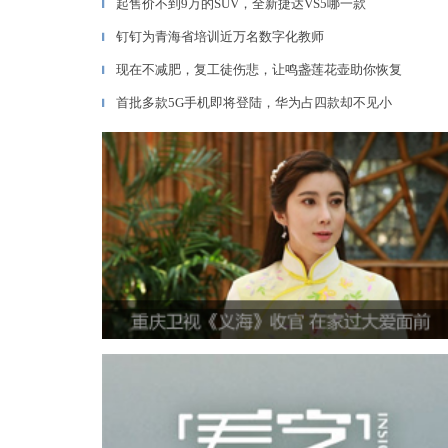
起售价不到9万的SUV，全新捷达VS5哪一款
▎
钉钉为青海省培训近万名数字化教师
▎
现在不减肥，复工徒伤悲，让鸣盏莲花壶助你恢复
▎
首批多款5G手机即将登陆，华为占四款却不见小
▎