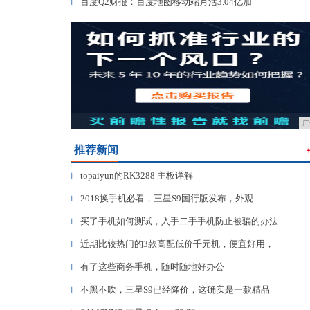
百度Q2财报：百度地图移动端月活3.04亿加
▎
广
推荐新闻
topaiyun的RK3288 主板详解
▎
2018换手机必看，三星S9国行版发布，外观
▎
买了手机如何测试，入手二手手机防止被骗的办法
▎
近期比较热门的3款高配低价千元机，便宜好用，
▎
有了这些商务手机，随时随地好办公
▎
不黑不吹，三星S9已经降价，这确实是一款精品
▎