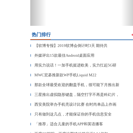
热门排行
【软博专报】2019软博会倒计时3天 期待共
▎
外媒评出15款最佳Android桌面应用
▎
用实力说话！一加手机挺进欧美，实力扛起5G研
▎
MWC宏碁推新款WP手机Liquid M22
▎
那款全球最受欢迎的翻盖手机，很可能下月推出新
▎
三星推出虚拟隐形键盘，隔空打字不再是科幻片，
▎
西安美院举办手机壳设计比赛 在时尚单品上作画
▎
只有做到这几点，才能保证你的手机信息安全
▎
「推荐」适合儿童的手机APP和英语播客
▎