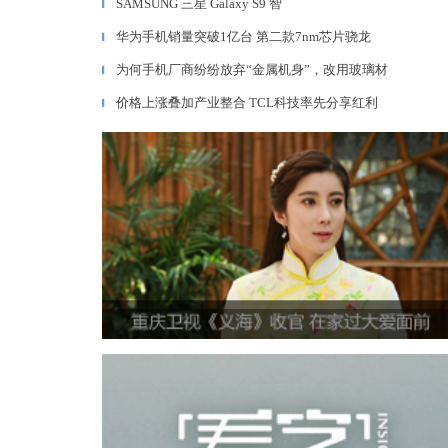
SAMSUNG 三星 Galaxy S9 智
▎
华为手机销量突破1亿台 第二款7nm芯片骁龙
▎
为何手机厂商纷纷放弃“金属机身”，改用玻璃材
▎
价格上涨叠加产业整合 TCL科技率先分享红利
▎