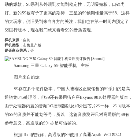
劲的爆款，S8系列从外观到功能到稳定性，无明显短板，口碑尚
好。新的S9被寄予了更高的期待，三星的S9预期销量高于S8。这样
的大玩家，仍旧受到来自各方的关注，我们也在第一时间内预定了
S9国行版本，现在我们就来看看S9的音质表现。
样机来源
：自购
样机类型
：市售量产版
是否商业关系
：否
Samsung 三星 Galaxy S9 智能手机 - 主板
图片来自ifixit
S9存在多个硬件版本，中国大陆地区正规销售的S9采用的是高
通骁龙845处理器，但S9还有采用猎户座Exynos 9810处理器的版本，
由于处理器内置的音频I/O控制器以及和外围芯片不一样，不同版本
的S9的音质并不能划等号，所以，这篇音质测评只对高通版的S9有
参考意义，高通版的S9+亦是可借鉴的。
根据ifixit的拆解，高通版的S9使用了高通Aqstic WCD9341