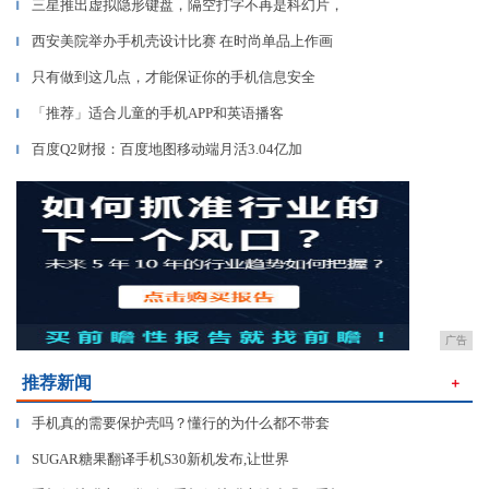
三星推出虚拟隐形键盘，隔空打字不再是科幻片，
▎
西安美院举办手机壳设计比赛 在时尚单品上作画
▎
只有做到这几点，才能保证你的手机信息安全
▎
「推荐」适合儿童的手机APP和英语播客
▎
百度Q2财报：百度地图移动端月活3.04亿加
▎
广告
推荐新闻
＋
手机真的需要保护壳吗？懂行的为什么都不带套
▎
SUGAR糖果翻译手机S30新机发布,让世界
▎