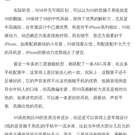
实际听音，与S8并无可闻区别，可以认为S9的音频子系统就是
S8的翻版。S9保持了S8的中性风格，保持了优秀的解析力，尤其是
中高频段，在常规设计中已属优秀。和老对手iPhone系列相比，S9在
驱动力、动态瞬态方面表现相对弱，而在细节、形态方面要好于
iPhone。如果配易驱动的小耳塞，S9表现要占优，而配搭配中大尺寸
的耳机是，iPhone的驱动力优势就占了便宜。
最近一年多的三星旗舰机型，都搭配了一条AKG耳塞，在众多
手机配塞中，这算得上是比较走心的一款。实际上，这颗塞子还不
足够好的，它的声音发挥不出这些旗舰手机的优势。低频表现倒是
符合年轻人的口味，但高频偏生硬，而S9高频解析力其实是相对出
色的。如果讲究的话，可以换一条更好的耳机，易驱动、声音平
衡、高频出色的耳机。
S9虽然相比S8的音质没有进步，但还是可以算得上是常规设计
[指的是音频子系统]的手机中一流水准，比起当年绝大部分几百元的
纯音乐播放器肯定是要好不少。而且，三星并没有瞎跟风，果断的