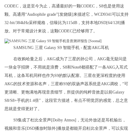
CODEC，这是至今为止，高通最好的一颗CODEC，S8也是使用这
颗。高通用“Audiophile grade”[发烧级]来描述它，WCD9341可以支持
32-bit/384kHz采样规格，信噪比为115dB，支持本地DSD[64/128]播
放。对于常规设计来说，这颗CODEC已经够用了。
SAMSUNG 三星 Galaxy S9 智能手机 - 配套AKG耳机
在收购哈曼之后，AKG成为了三星的孙公司，AKG毫无疑问是
一块金字招牌，不用就是浪费，S8和Note8都搭配了一条AKG入耳式
耳机，这条耳机同样也作为S9的默认配塞。三星在更深程度的使用
AKG的技术资源和名声，三星称S9的双扬声器系统是AKG调校，“可
更清晰、更饱满地再现音质细节，所提供的纯粹音效是以前Galaxy
S8/S8+手机的1.4倍”，这段官方描述，有点不明觉厉的感觉，总之意
思就是变得更好了。
S9集成了杜比全景声[Dolby Atmos]，无论外放还是耳机输出，
视频和音乐[DSD播放时除外]播放是都能开启杜比全景声，可以实现