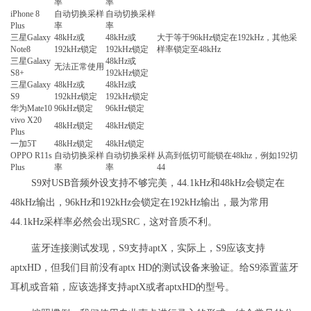
率
率
iPhone 8
自动切换采样
自动切换采样
Plus
率
率
三星Galaxy
48kHz或
48kHz或
大于等于96kHz锁定在192kHz，其他采
Note8
192kHz锁定
192kHz锁定
样率锁定至48kHz
三星Galaxy
48kHz或
无法正常使用
S8+
192kHz锁定
三星Galaxy
48kHz或
48kHz或
S9
192kHz锁定
192kHz锁定
华为Mate10
96kHz锁定
96kHz锁定
vivo X20
48kHz锁定
48kHz锁定
Plus
一加5T
48kHz锁定
48kHz锁定
OPPO R11s
自动切换采样
自动切换采样
从高到低切可能锁在48khz，例如192切
Plus
率
率
44
S9对USB音频外设支持不够完美，44.1kHz和48kHz会锁定在
48kHz输出，96kHz和192kHz会锁定在192kHz输出，最为常用
44.1kHz采样率必然会出现SRC，这对音质不利。
蓝牙连接测试发现，S9支持aptX，实际上，S9应该支持
aptxHD，但我们目前没有aptx HD的测试设备来验证。给S9添置蓝牙
耳机或音箱，应该选择支持aptX或者aptxHD的型号。