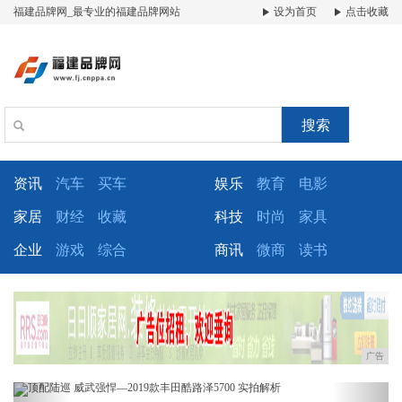
福建品牌网_最专业的福建品牌网站
设为首页
点击收藏
搜索
资讯
汽车
买车
娱乐
教育
电影
家居
财经
收藏
科技
时尚
家具
企业
游戏
综合
商讯
微商
读书
广告
Previous
Next