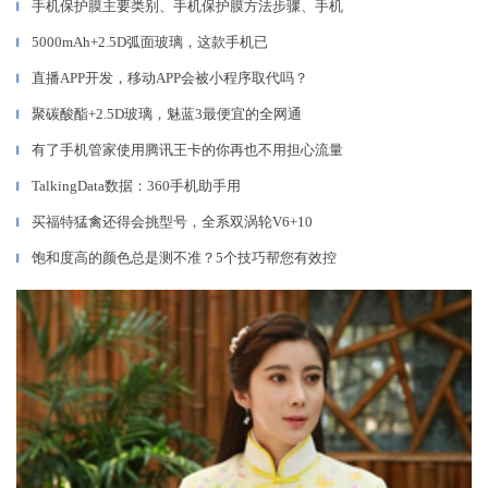
手机保护膜主要类别、手机保护膜方法步骤、手机
▎
5000mAh+2.5D弧面玻璃，这款手机已
▎
直播APP开发，移动APP会被小程序取代吗？
▎
聚碳酸酯+2.5D玻璃，魅蓝3最便宜的全网通
▎
有了手机管家使用腾讯王卡的你再也不用担心流量
▎
TalkingData数据：360手机助手用
▎
买福特猛禽还得会挑型号，全系双涡轮V6+10
▎
饱和度高的颜色总是测不准？5个技巧帮您有效控
▎