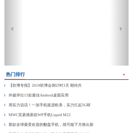
热门排行
＋
【软博专报】2019软博会倒计时3天 期待共
▎
外媒评出15款最佳Android桌面应用
▎
用实力说话！一加手机挺进欧美，实力扛起5G研
▎
MWC宏碁推新款WP手机Liquid M22
▎
那款全球最受欢迎的翻盖手机，很可能下月推出新
▎