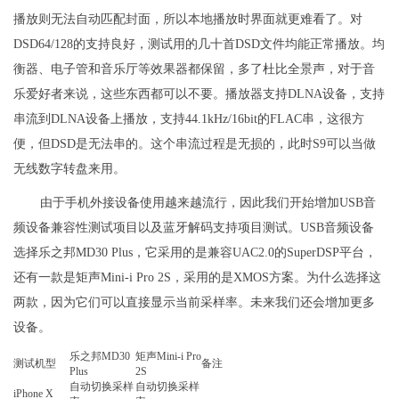
播放则无法自动匹配封面，所以本地播放时界面就更难看了。对
DSD64/128的支持良好，测试用的几十首DSD文件均能正常播放。均
衡器、电子管和音乐厅等效果器都保留，多了杜比全景声，对于音
乐爱好者来说，这些东西都可以不要。播放器支持DLNA设备，支持
串流到DLNA设备上播放，支持44.1kHz/16bit的FLAC串，这很方
便，但DSD是无法串的。这个串流过程是无损的，此时S9可以当做
无线数字转盘来用。
由于手机外接设备使用越来越流行，因此我们开始增加USB音
频设备兼容性测试项目以及蓝牙解码支持项目测试。USB音频设备
选择乐之邦MD30 Plus，它采用的是兼容UAC2.0的SuperDSP平台，
还有一款是矩声Mini-i Pro 2S，采用的是XMOS方案。为什么选择这
两款，因为它们可以直接显示当前采样率。未来我们还会增加更多
设备。
乐之邦MD30
矩声Mini-i Pro
测试机型
备注
Plus
2S
自动切换采样
自动切换采样
iPhone X