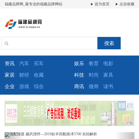
福建品牌网_最专业的福建品牌网站
设为首页
点击收藏
搜索
资讯
汽车
买车
娱乐
教育
电影
家居
财经
收藏
科技
时尚
家具
企业
游戏
综合
商讯
微商
读书
广告
Previous
Next