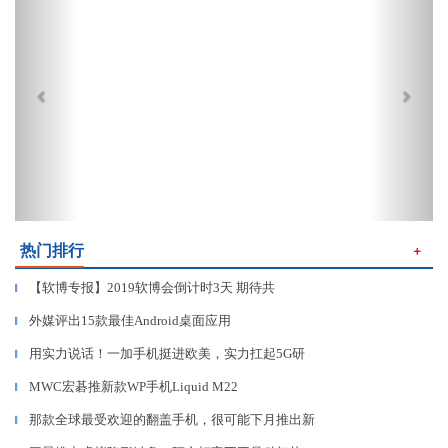
热门排行
＋
【软博专报】2019软博会倒计时3天 期待共
▎
外媒评出15款最佳Android桌面应用
▎
用实力说话！一加手机挺进欧美，实力扛起5G研
▎
MWC宏碁推新款WP手机Liquid M22
▎
那款全球最受欢迎的翻盖手机，很可能下月推出新
▎