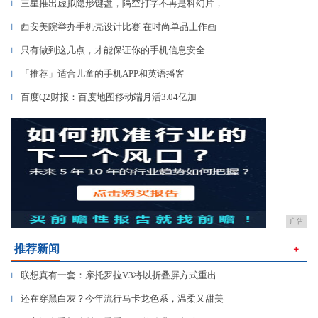
三星推出虚拟隐形键盘，隔空打字不再是科幻片，
▎
西安美院举办手机壳设计比赛 在时尚单品上作画
▎
只有做到这几点，才能保证你的手机信息安全
▎
「推荐」适合儿童的手机APP和英语播客
▎
百度Q2财报：百度地图移动端月活3.04亿加
▎
广告
推荐新闻
＋
联想真有一套：摩托罗拉V3将以折叠屏方式重出
▎
还在穿黑白灰？今年流行马卡龙色系，温柔又甜美
▎