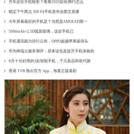
开车还在手机映射？看看2020款哈弗F5怎么
▎
锁定下午两点 360 F4手机发布会图文直播
▎
今年屏幕最好的手机是？当然是AMOLED第一
▎
5000mAh+2.5D弧面玻璃，这款手机已
▎
手机通讯能力排行公布，OPPO超越苹果拔得头
▎
华为终端云服务测评：原来这也是提升手机体验的
▎
9月十分好用的3款智能手机，千元新品和前代旗
▎
香港 TVB 推出官方 App，海量正版港剧
▎