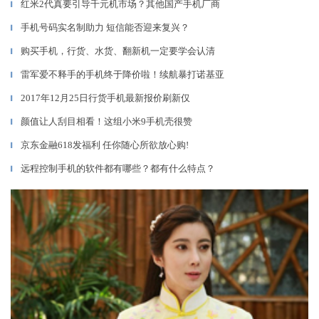
红米2代真要引导千元机市场？其他国产手机厂商
▎
手机号码实名制助力 短信能否迎来复兴？
▎
购买手机，行货、水货、翻新机一定要学会认清
▎
雷军爱不释手的手机终于降价啦！续航暴打诺基亚
▎
2017年12月25日行货手机最新报价刷新仅
▎
颜值让人刮目相看！这组小米9手机壳很赞
▎
京东金融618发福利 任你随心所欲放心购!
▎
远程控制手机的软件都有哪些？都有什么特点？
▎