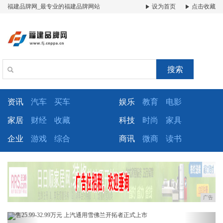
福建品牌网_最专业的福建品牌网站
设为首页
点击收藏
搜索
资讯
汽车
买车
娱乐
教育
电影
家居
财经
收藏
科技
时尚
家具
企业
游戏
综合
商讯
微商
读书
广告
Previous
Next