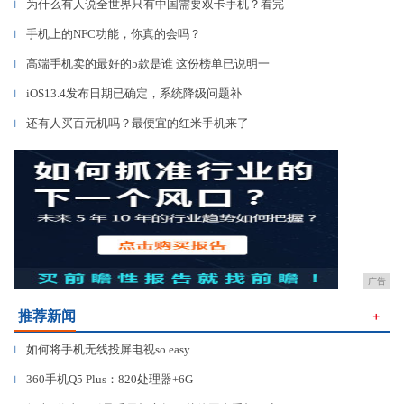
为什么有人说全世界只有中国需要双卡手机？看完
▎
手机上的NFC功能，你真的会吗？
▎
高端手机卖的最好的5款是谁 这份榜单已说明一
▎
iOS13.4发布日期已确定，系统降级问题补
▎
还有人买百元机吗？最便宜的红米手机来了
▎
广告
推荐新闻
＋
如何将手机无线投屏电视so easy
▎
360手机Q5 Plus：820处理器+6G
▎