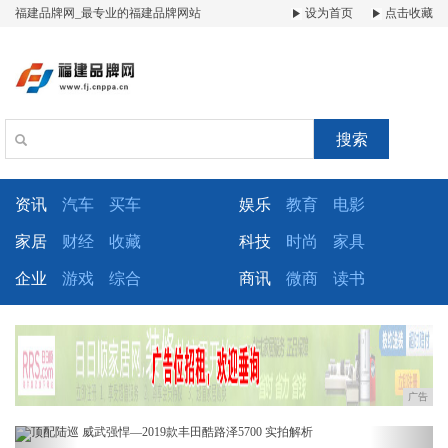
福建品牌网_最专业的福建品牌网站
设为首页
点击收藏
搜索
资讯
汽车
买车
娱乐
教育
电影
家居
财经
收藏
科技
时尚
家具
企业
游戏
综合
商讯
微商
读书
广告
Previous
Next