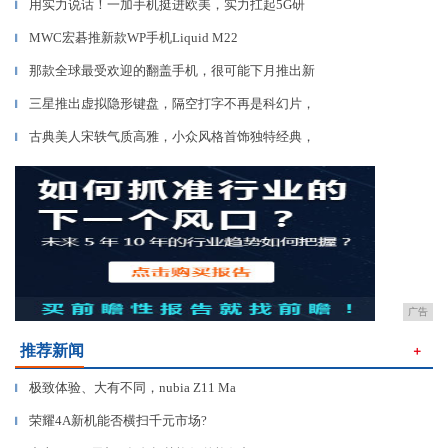
用实力说话！一加手机挺进欧美，实力扛起5G研
▎
MWC宏碁推新款WP手机Liquid M22
▎
那款全球最受欢迎的翻盖手机，很可能下月推出新
▎
三星推出虚拟隐形键盘，隔空打字不再是科幻片，
▎
古典美人宋轶气质高雅，小众风格首饰独特经典，
▎
广告
推荐新闻
＋
极致体验、大有不同，nubia Z11 Ma
▎
荣耀4A新机能否横扫千元市场?
▎