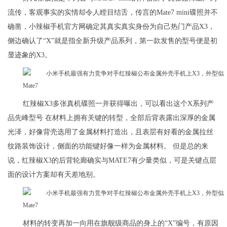
流传，客观事实的实情却令人瞠目结舌，传言的Mate7 mini碟照并不
确凿，小辣椒手机官方网确定其真实真实身份为自己热门产品X3，
侧边确认了“X”就是指全新升级产品系列，第一款发售的型号便是初
显迹象的X3。
红辣椒X3多张真机碟照一并获得曝出，可以看出这个X系列产
品先峰型号 在材料上拥有关键的转型，全部后背表露出深厚的金属
光泽，好像背壳选用了金属材料打造出，且表层有好看的金属拉丝
纹路装饰设计，侧面的功能键好像一样为金属材料。 但是总的来
说，红辣椒X3的后背轮廊确实与MATE7有少量类似，可是关键点层
面的设计方案却有天差地别。
材料的转变再加一向用在旗舰级商品的身上的“X”编号，有原因