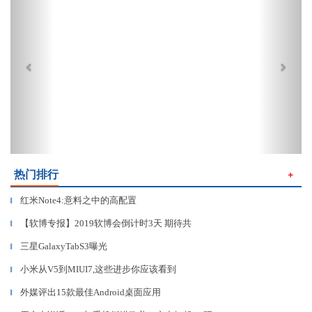
热门排行
＋
红米Note4:意料之中的高配置
▎
【软博专报】2019软博会倒计时3天 期待共
▎
三星GalaxyTabS3曝光
▎
小米从V5到MIUI7,这些进步你应该看到
▎
外媒评出15款最佳Android桌面应用
▎