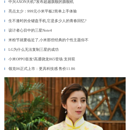
中兴AXON天机7发布超越旗舰的旗舰机
▎
亮点太少：999元小米平板2简单上手体验
▎
生不逢时的全键盘手机,它是多少人的青春回忆?
▎
设计者心目中的三星Note4
▎
米粉节就要临近了,小米那些经典的个性主题你不
▎
LG为什么无法复制三星的成功
▎
小米OPPO首发!高通骁龙865登场:支持双
▎
领克06正式上市：更具科技感 售价11.86
▎