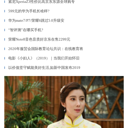
索尼XperiaZ3性价比高京东东源全球购专
▎
599元的华为手机长啥样?
▎
华为mate7/P7/荣耀6跳过5.0升级安
▎
“智评测”在哪买手机?
▎
荣耀Note8音色音质好京东在售2299元
▎
2020年服贸会国际教育论坛共识：在线教育将
▎
电影《小妇人》（2019）｜当我们开始怀旧
▎
以价值坚守赋能美好生活,如新中国发布2019
▎