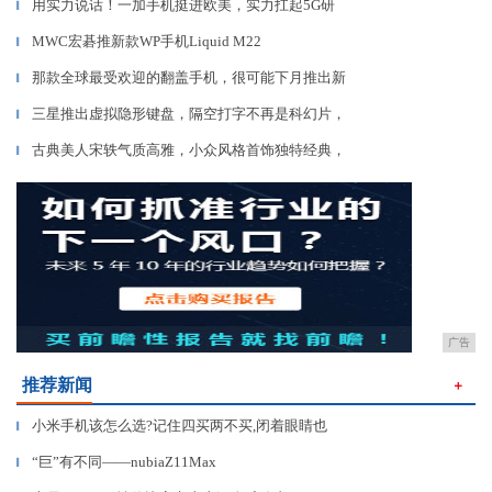
用实力说话！一加手机挺进欧美，实力扛起5G研
▎
MWC宏碁推新款WP手机Liquid M22
▎
那款全球最受欢迎的翻盖手机，很可能下月推出新
▎
三星推出虚拟隐形键盘，隔空打字不再是科幻片，
▎
古典美人宋轶气质高雅，小众风格首饰独特经典，
▎
广告
推荐新闻
＋
小米手机该怎么选?记住四买两不买,闭着眼睛也
▎
“巨”有不同——nubiaZ11Max
▎