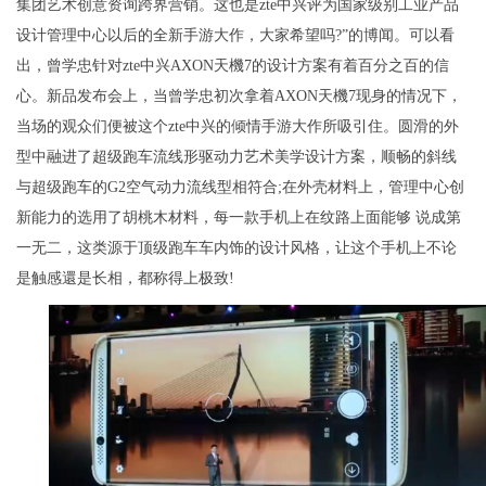
集团艺术创意资询跨界营销。这也是zte中兴评为国家级别工业产品
设计管理中心以后的全新手游大作，大家希望吗?”的博闻。可以看
出，曾学忠针对zte中兴AXON天機7的设计方案有着百分之百的信
心。新品发布会上，当曾学忠初次拿着AXON天機7现身的情况下，
当场的观众们便被这个zte中兴的倾情手游大作所吸引住。圆滑的外
型中融进了超级跑车流线形驱动力艺术美学设计方案，顺畅的斜线
与超级跑车的G2空气动力流线型相符合;在外壳材料上，管理中心创
新能力的选用了胡桃木材料，每一款手机上在纹路上面能够 说成第
一无二，这类源于顶级跑车车内饰的设计风格，让这个手机上不论
是触感還是长相，都称得上极致!