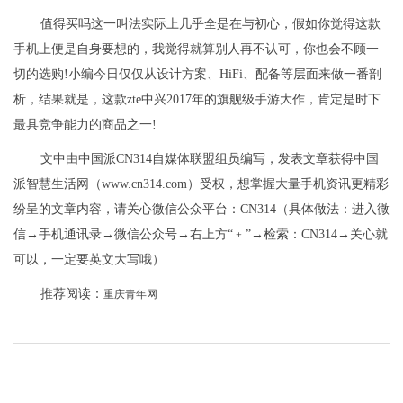
值得买吗这一叫法实际上几乎全是在与初心，假如你觉得这款
手机上便是自身要想的，我觉得就算别人再不认可，你也会不顾一
切的选购!小编今日仅仅从设计方案、HiFi、配备等层面来做一番剖
析，结果就是，这款zte中兴2017年的旗舰级手游大作，肯定是时下
最具竞争能力的商品之一!
文中由中国派CN314自媒体联盟组员编写，发表文章获得中国
派智慧生活网（www.cn314.com）受权，想掌握大量手机资讯更精彩
纷呈的文章内容，请关心微信公众平台：CN314（具体做法：进入微
信→手机通讯录→微信公众号→右上方“﹢”→检索：CN314→关心就
可以，一定要英文大写哦）
推荐阅读：
重庆青年网