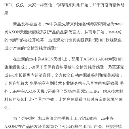
HiFi。仅仅，大家一样坚信，你猜猜来到刚开始，却千万沒有猜到结
果!
新品发布会当场，zte中兴最先请来到知名钢琴家郎朗做为zte中
兴AXON天機旗舰级系列产品的品牌代言人。从而刚开始，zte中兴
的“倾听”盛会拉开帷幕，当场观众们也真实眼界到“双HiFi旗舰级集
成ic”产生的“全情景纯音感受!”
在全新的zte中兴AXON天機7上，配用了AK4961 AK4490双HiFi
旗舰级集成ic，确保了高保真音响录放与全情景纯音感受，乃至还完
成在8米长距离内超清音频，全方位全自动声源处鉴别和完美减噪，
让客户能较大 水平的享有到技术专业随身携带录音室的实际效果!另
外，zte中兴AXON天機 7还兼容了双扬声器 双SmartPa、纳米技术材
料音腔及其杜比•全景声声效，让客户在观看电影时有亲临其境的体
会。
为了更好地打造出最顶尖的手机上HiFi实际效果，zte中兴
AXON7在产品研发环节就举办了别出心裁的HiFi听声会。根据持续