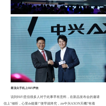
最顶尖手机上HiFi声效
说到HiFi坚信很多人对于此事早有意料，在新品发布会的邀请
信上“倾听，心里de能量!”便早就终究，zte中兴AXON天機7有着