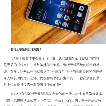
称得上极致的设计方案！
“只由于在群体中有看了你一眼，从此没能忘记你容貌!”常常听
见天后的《传奇》，常常被她似云似雾，萦绕绵绵不绝的响声所感
柒。自然，这句话开局就表述了“一眼万年”觉得的歌曲歌词坚信也是
令人很长时间难以忘怀。而在智能手机行业中的，一款高质量的手
机上也许也是仅需一眼便可征服你的爱!
在zte中兴AXON天機7新品发布会的前一天，zte中兴终端设备掌
门曾学忠在微博上公布了一条“这一次我们玩点大的，携手并肩宝马