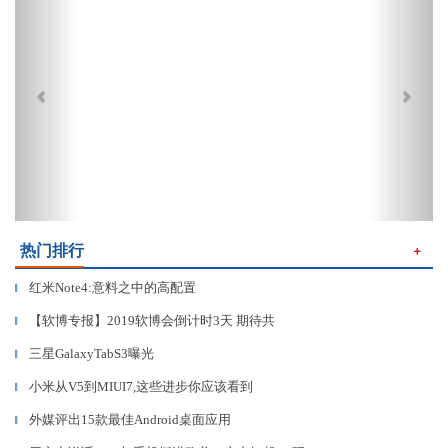
热门排行
＋
红米Note4:意料之中的高配置
▎
【软博专报】2019软博会倒计时3天 期待共
▎
三星GalaxyTabS3曝光
▎
小米从V5到MIUI7,这些进步你应该看到
▎
外媒评出15款最佳Android桌面应用
▎