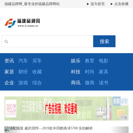
福建品牌网_最专业的福建品牌网站
设为首页
点击收藏
搜索
资讯
汽车
买车
娱乐
教育
电影
家居
财经
收藏
科技
时尚
家具
企业
游戏
综合
商讯
微商
读书
广告
Previous
Next