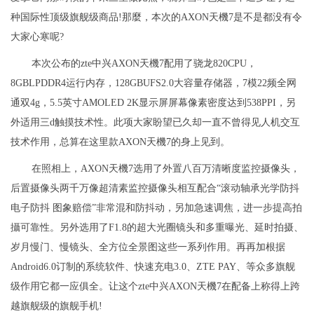
种国际性顶级旗舰级商品!那麼，本次的AXON天機7是不是都没有令
大家心寒呢?
本次公布的zte中兴AXON天機7配用了骁龙820CPU，
8GBLPDDR4运行内存，128GBUFS2.0大容量存储器，7模22频全网
通双4g，5.5英寸AMOLED 2K显示屏屏幕像素密度达到538PPI，另
外适用三d触摸技术性。此项大家盼望已久却一直不曾得见人机交互
技术作用，总算在这里款AXON天機7的身上见到。
在照相上，AXON天機7选用了外置八百万清晰度监控摄像头，
后置摄像头两千万像超清素监控摄像头相互配合“滚动轴承光学防抖
电子防抖 图象赔偿”非常混和防抖动，另加急速调焦，进一步提高拍
攝可靠性。另外选用了F1.8的超大光圈镜头和多重曝光、延时拍摄、
岁月慢门、慢镜头、全方位全景图这些一系列作用。再再加根据
Android6.0订制的系统软件、快速充电3.0、ZTE PAY、等众多旗舰
级作用它都一应俱全。让这个zte中兴AXON天機7在配备上称得上跨
越旗舰级的旗舰手机!