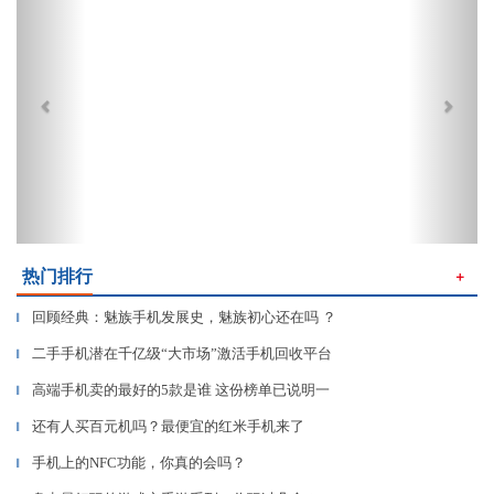
热门排行
＋
回顾经典：魅族手机发展史，魅族初心还在吗 ？
▎
二手手机潜在千亿级“大市场”激活手机回收平台
▎
高端手机卖的最好的5款是谁 这份榜单已说明一
▎
还有人买百元机吗？最便宜的红米手机来了
▎
手机上的NFC功能，你真的会吗？
▎