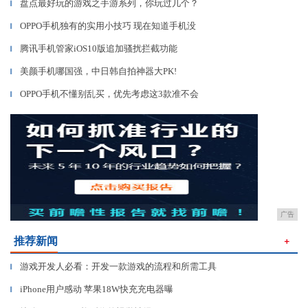
盘点最好玩的游戏之手游系列，你玩过几个？
▎
OPPO手机独有的实用小技巧 现在知道手机没
▎
腾讯手机管家iOS10版追加骚扰拦截功能
▎
美颜手机哪国强，中日韩自拍神器大PK!
▎
OPPO手机不懂别乱买，优先考虑这3款准不会
▎
广告
推荐新闻
＋
游戏开发人必看：开发一款游戏的流程和所需工具
▎
iPhone用户感动 苹果18W快充充电器曝
▎