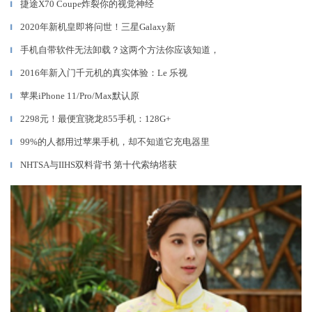
捷途X70 Coupe炸裂你的视觉神经
▎
2020年新机皇即将问世！三星Galaxy新
▎
手机自带软件无法卸载？这两个方法你应该知道，
▎
2016年新入门千元机的真实体验：Le 乐视
▎
苹果iPhone 11/Pro/Max默认原
▎
2298元！最便宜骁龙855手机：128G+
▎
99%的人都用过苹果手机，却不知道它充电器里
▎
NHTSA与IIHS双料背书 第十代索纳塔获
▎