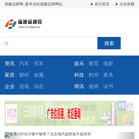
福建品牌网_最专业的福建品牌网站
设为首页
点击收藏
搜索
资讯
汽车
买车
娱乐
教育
电影
家居
财经
收藏
科技
时尚
家具
企业
游戏
综合
商讯
微商
读书
广告
Previous
Next