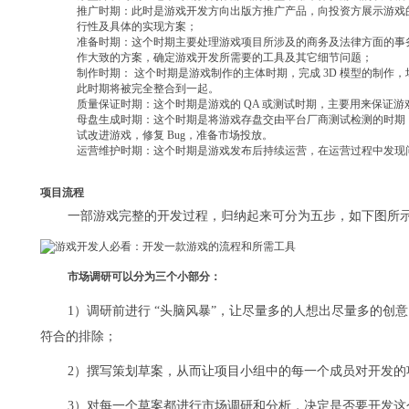
推广时期：此时是游戏开发方向出版方推广产品，向投资方展示游戏
行性及具体的实现方案；
准备时期：这个时期主要处理游戏项目所涉及的商务及法律方面的事
作大致的方案，确定游戏开发所需要的工具及其它细节问题；
制作时期： 这个时期是游戏制作的主体时期，完成 3D 模型的制
此时期将被完全整合到一起。
质量保证时期：这个时期是游戏的 QA 或测试时期，主要用来保证游
母盘生成时期：这个时期是将游戏存盘交由平台厂商测试检测的时期
试改进游戏，修复 Bug，准备市场投放。
运营维护时期：这个时期是游戏发布后持续运营，在运营过程中发现
项目流程
一部游戏完整的开发过程，归纳起来可分为五步，如下图所
市场调研可以分为三个小部分：
1）调研前进行 “头脑风暴”，让尽量多的人想出尽量多的
符合的排除；
2）撰写策划草案，从而让项目小组中的每一个成员对开发的
3）对每一个草案都进行市场调研和分析，决定是否要开发