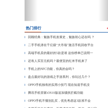
热门排行
回顾经典：魅族手机发展史，魅族初心还在吗 ？
▎
二手手机潜在千亿级“大市场”激活手机回收平台
▎
高端手机卖的最好的5款是谁 这份榜单已说明一
▎
还有人买百元机吗？最便宜的红米手机来了
▎
手机上的NFC功能，你真的会吗？
▎
盘点最好玩的游戏之手游系列，你玩过几个？
▎
OPPO手机独有的实用小技巧 现在知道手机没
▎
腾讯手机管家iOS10版追加骚扰拦截功能
▎
OPPO手机不懂别乱买，优先考虑这3款准不会
▎