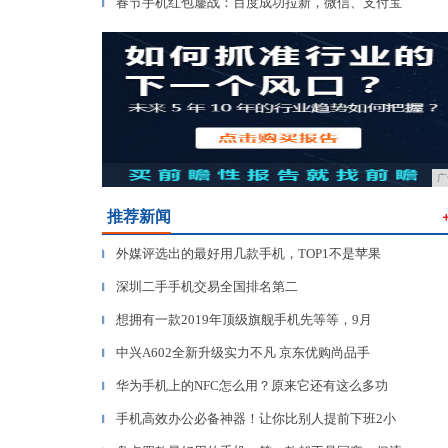
春节手机红包鏖战：百度成功拉新，微信、支付宝
▎
广
推荐新闻
外媒评选出的最好用几款手机，TOP1不是苹果
▎
深圳二手手机交易全国排名第二
▎
想拥有一款2019年顶级旗舰手机先等等，9月
▎
中兴A602全新升级实力不凡 京东优购尚品手
▎
华为手机上的NFC怎么用？原来它还有这么多功
▎
手机高效办公必备神器！让你比别人提前下班2小
▎