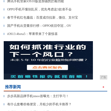
腾讯手机管家iOS10版追加骚扰拦截功能
▎
OPPO手机不懂别乱买，优先考虑这3款准不会
▎
春节手机红包鏖战：百度成功拉新，微信、支付宝
▎
国产手机出货量排行榜：OPPO依旧夺冠，OV
▎
iOS13.4beta5：苹果带来了个新惊喜
▎
广告
推荐新闻
＋
步步高新品牌手机imoo首曝光：主打学习！
▎
有什么套餐价格便宜，月租少的手机卡推荐？
▎