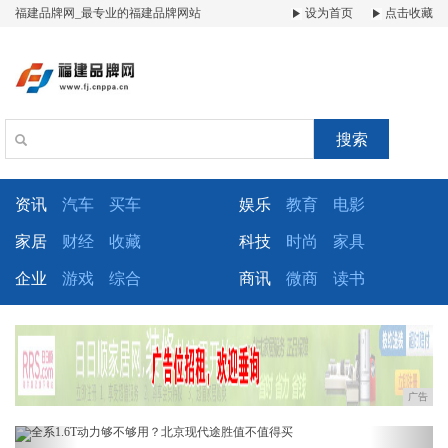
福建品牌网_最专业的福建品牌网站
设为首页
点击收藏
搜索
资讯
汽车
买车
娱乐
教育
电影
家居
财经
收藏
科技
时尚
家具
企业
游戏
综合
商讯
微商
读书
广告
Previous
Next