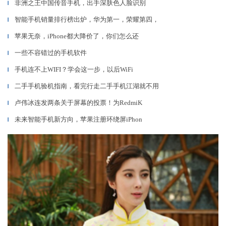
非洲之王中国传音手机，出手深肤色人脸识别
▎
智能手机销量排行榜出炉，华为第一，荣耀第四，
▎
苹果无奈，iPhone都大降价了，你们怎么还
▎
一些不容错过的手机软件
▎
手机连不上WIFI？学会这一步，以后WiFi
▎
二手手机验机指南，看完行走二手手机江湖就不用
▎
卢伟冰连发两条关于屏幕的投票！为RedmiK
▎
未来智能手机新方向，苹果注册环绕屏iPhon
▎