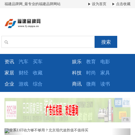
福建品牌网_最专业的福建品牌网站
设为首页
点击收藏
搜索
资讯
汽车
买车
娱乐
教育
电影
家居
财经
收藏
科技
时尚
家具
企业
游戏
综合
商讯
微商
读书
广告
Previous
Next