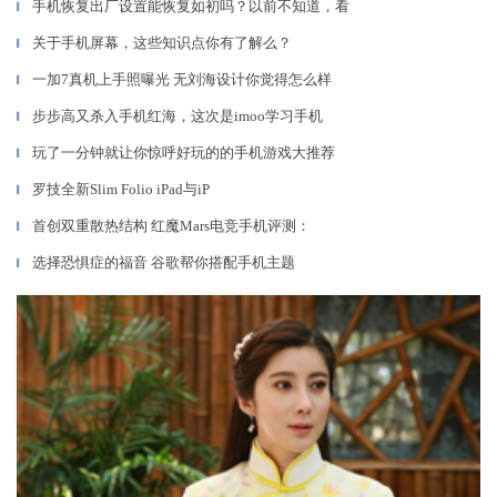
手机恢复出厂设置能恢复如初吗？以前不知道，看
▎
关于手机屏幕，这些知识点你有了解么？
▎
一加7真机上手照曝光 无刘海设计你觉得怎么样
▎
步步高又杀入手机红海，这次是imoo学习手机
▎
玩了一分钟就让你惊呼好玩的的手机游戏大推荐
▎
罗技全新Slim Folio iPad与iP
▎
首创双重散热结构 红魔Mars电竞手机评测：
▎
选择恐惧症的福音 谷歌帮你搭配手机主题
▎