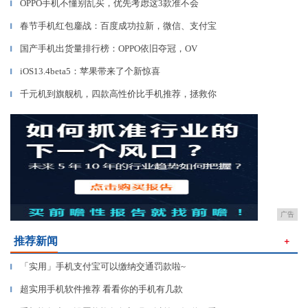
OPPO手机不懂别乱买，优先考虑这3款准不会
▎
春节手机红包鏖战：百度成功拉新，微信、支付宝
▎
国产手机出货量排行榜：OPPO依旧夺冠，OV
▎
iOS13.4beta5：苹果带来了个新惊喜
▎
千元机到旗舰机，四款高性价比手机推荐，拯救你
▎
广告
推荐新闻
＋
「实用」手机支付宝可以缴纳交通罚款啦~
▎
超实用手机软件推荐 看看你的手机有几款
▎