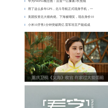
华为P40Pro概念图：后置一亿像素3长焦镜
▎
用了这么多年GPS，北斗导航正式现身手机，一
▎
美团投资北大猪肉佬。下海被嘲笑，现在身价10
▎
小米10开售1分钟突破两亿 雷军坦言产能或成
▎