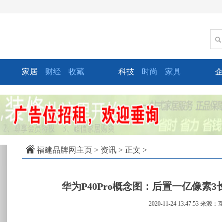
家居
财经
收藏
科技
时尚
家具
xt
福建品牌网主页
>
资讯
> 正文 >
华为P40Pro概念图：后置一亿像素
2020-11-24 13:47:53
来源：