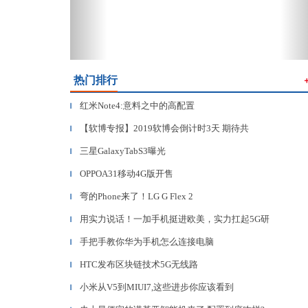
热门排行
红米Note4:意料之中的高配置
▎
【软博专报】2019软博会倒计时3天 期待共
▎
三星GalaxyTabS3曝光
▎
OPPOA31移动4G版开售
▎
弯的Phone来了！LG G Flex 2
▎
用实力说话！一加手机挺进欧美，实力扛起5G研
▎
手把手教你华为手机怎么连接电脑
▎
HTC发布区块链技术5G无线路
▎
小米从V5到MIUI7,这些进步你应该看到
▎