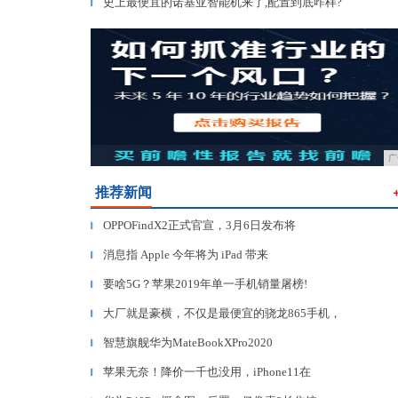
史上最便宜的诺基亚智能机来了,配置到底咋样?
▎
广
推荐新闻
OPPOFindX2正式官宣，3月6日发布将
▎
消息指 Apple 今年将为 iPad 带来
▎
要啥5G？苹果2019年单一手机销量屠榜!
▎
大厂就是豪横，不仅是最便宜的骁龙865手机，
▎
智慧旗舰华为MateBookXPro2020
▎
苹果无奈！降价一千也没用，iPhone11在
▎