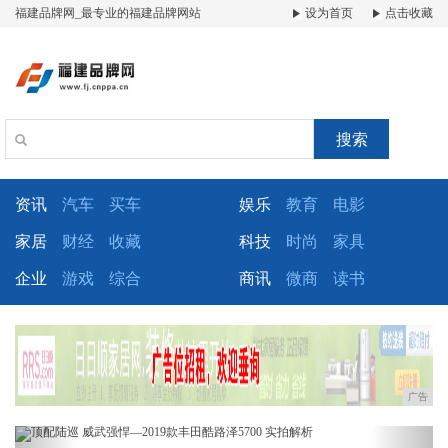
福建品牌网_最专业的福建品牌网站
设为首页
点击收藏
搜索
资讯
汽车
买车
娱乐
教育
电影
家居
财经
收藏
科技
时尚
家具
企业
游戏
综合
商讯
微商
读书
广告
Previous
Next