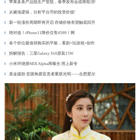
苹果多条产品线生产受阻，春季发布会或将取消!
▎
从赌场逻辑，分析平台币的投资价值!
▎
新一轮涨价周期即将开启 存储价格有望触底回升
▎
绝对值！iPhone11降价仅售4599！网
▎
各个价位最值得购买的平板，看剧+玩游戏+创作
▎
拆解报告：三星Galaxy S10原装15W
▎
小米环绕屏MIX Alpha再曝光 用上新专
▎
基金援助 贫困角膜盲患者重获光明——合肥爱尔
▎