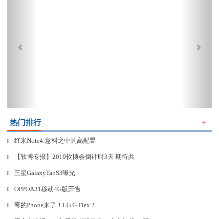
热门排行
＋
红米Note4:意料之中的高配置
▎
【软博专报】2019软博会倒计时3天 期待共
▎
三星GalaxyTabS3曝光
▎
OPPOA31移动4G版开售
▎
弯的Phone来了！LG G Flex 2
▎