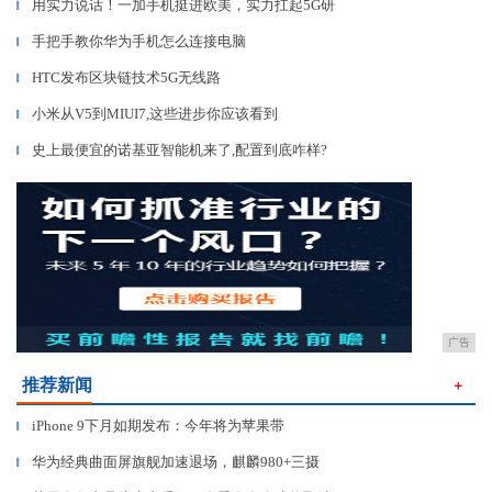
用实力说话！一加手机挺进欧美，实力扛起5G研
▎
手把手教你华为手机怎么连接电脑
▎
HTC发布区块链技术5G无线路
▎
小米从V5到MIUI7,这些进步你应该看到
▎
史上最便宜的诺基亚智能机来了,配置到底咋样?
▎
广告
推荐新闻
＋
iPhone 9下月如期发布：今年将为苹果带
▎
华为经典曲面屏旗舰加速退场，麒麟980+三摄
▎