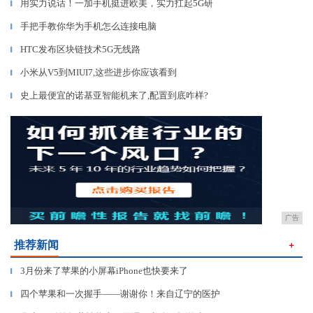
用实力说话！一加手机挺进欧美，实力扛起5G研
▎
手把手教你华为手机怎么连接电脑
▎
HTC发布区块链技术5G无线路
▎
小米从V5到MIUI7,这些进步你应该看到
▎
史上最便宜的诺基亚智能机来了,配置到底咋样?
▎
广告
推荐新闻
＋
3月份来了苹果的小屏幕iPhone也快要来了
▎
四个苹果和一次握手——谢谢你！来自辽宁的医护
▎