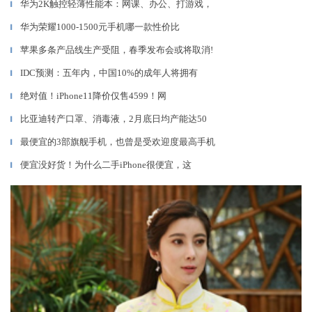
华为2K触控轻薄性能本：网课、办公、打游戏，
▎
华为荣耀1000-1500元手机哪一款性价比
▎
苹果多条产品线生产受阻，春季发布会或将取消!
▎
IDC预测：五年内，中国10%的成年人将拥有
▎
绝对值！iPhone11降价仅售4599！网
▎
比亚迪转产口罩、消毒液，2月底日均产能达50
▎
最便宜的3部旗舰手机，也曾是受欢迎度最高手机
▎
便宜没好货！为什么二手iPhone很便宜，这
▎