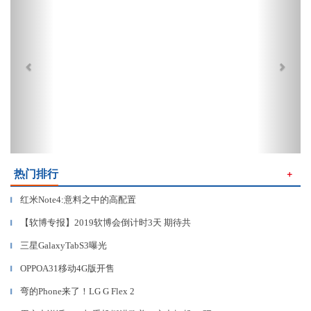
热门排行
＋
红米Note4:意料之中的高配置
▎
【软博专报】2019软博会倒计时3天 期待共
▎
三星GalaxyTabS3曝光
▎
OPPOA31移动4G版开售
▎
弯的Phone来了！LG G Flex 2
▎