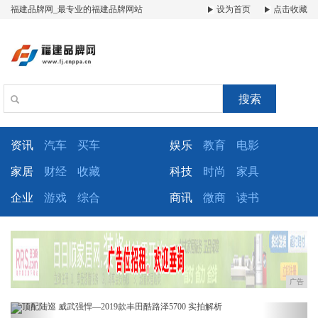
福建品牌网_最专业的福建品牌网站
设为首页
点击收藏
搜索
资讯
汽车
买车
娱乐
教育
电影
家居
财经
收藏
科技
时尚
家具
企业
游戏
综合
商讯
微商
读书
广告
Previous
Next