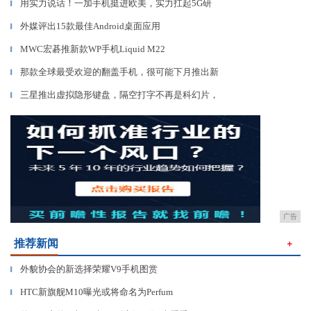
用实力说话！一加手机挺进欧美，实力扛起5G研
▎
外媒评出15款最佳Android桌面应用
▎
MWC宏碁推新款WP手机Liquid M22
▎
那款全球最受欢迎的翻盖手机，很可能下月推出新
▎
三星推出虚拟隐形键盘，隔空打字不再是科幻片，
▎
广告
推荐新闻
＋
外貌协会的新选择荣耀V9手机图赏
▎
HTC新旗舰M10曝光或将命名为Perfum
▎