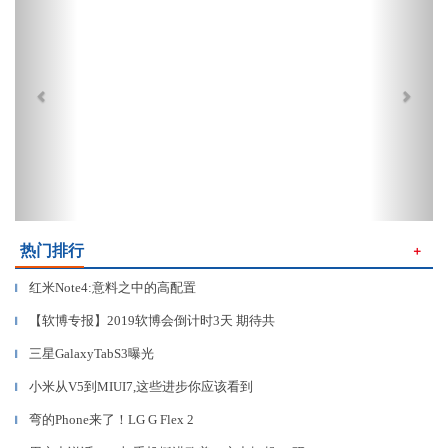
热门排行
＋
红米Note4:意料之中的高配置
▎
【软博专报】2019软博会倒计时3天 期待共
▎
三星GalaxyTabS3曝光
▎
小米从V5到MIUI7,这些进步你应该看到
▎
弯的Phone来了！LG G Flex 2
▎