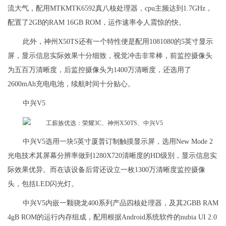
流大气，配用MTKMTK6592真八核处理器，cpu主频达到1.7GHz，
配置了2GB的RAM 16GB ROM，运作速率令人震惊的快。
此外，神州X50TS还有一个特性便是配用1081080的5英寸显示
屏，显示信息实际效果十分细致，视觉冲击非常棒，前监控摄像头
为五百万清晰度，后监控摄像头为1400万清晰度，还选用了
2600mAh充电电池，续航时间十分贴心。
中兴V5
中兴V5选用一块5英寸厦普订制触摸显示屏，选用New Mode 2
光电技术其屏幕分辨率做到1280X720清晰度的HD级別，显示信息实
际效果优异。而在该设备后背还设立一枚1300万清晰度监控摄像
头，包括LED闪光灯。
中兴V5内嵌一颗骁龙400系列产品四核处理器，及其2GBB RAM
4gB ROM的运行内存组成，配用根据Android系统软件的nubia UI 2.0