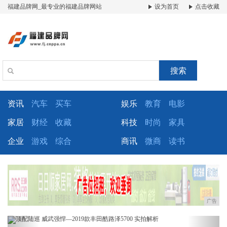
福建品牌网_最专业的福建品牌网站
设为首页
点击收藏
搜索
资讯
汽车
买车
娱乐
教育
电影
家居
财经
收藏
科技
时尚
家具
企业
游戏
综合
商讯
微商
读书
广告
Previous
Next