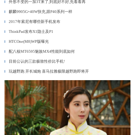
外形不变的一加3T来了,到底好不好,先看看再
▎
麒麟9905G+40W快充,跟P40系列一样
▎
2017年索尼有哪些新手机发布
▎
ThinkPad发布X1隐士及P1
▎
HTCOne(M8)WP版曝光
▎
配八核MT6595魅族MX4性能到底如何
▎
目前公认的三款极致性价比手机!
▎
玩越野跑 开长城炮 喜马拉雅极限越野跑即将开
▎