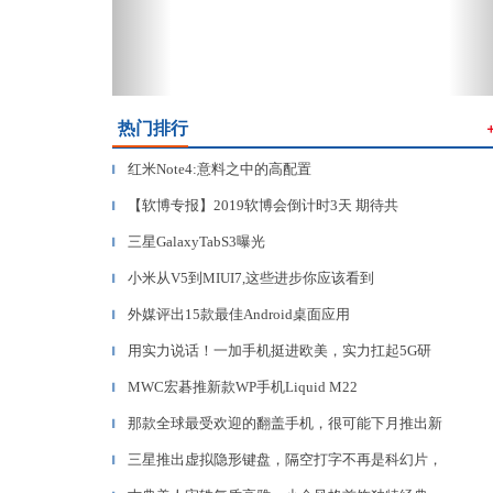
热门排行
红米Note4:意料之中的高配置
▎
【软博专报】2019软博会倒计时3天 期待共
▎
三星GalaxyTabS3曝光
▎
小米从V5到MIUI7,这些进步你应该看到
▎
外媒评出15款最佳Android桌面应用
▎
用实力说话！一加手机挺进欧美，实力扛起5G研
▎
MWC宏碁推新款WP手机Liquid M22
▎
那款全球最受欢迎的翻盖手机，很可能下月推出新
▎
三星推出虚拟隐形键盘，隔空打字不再是科幻片，
▎