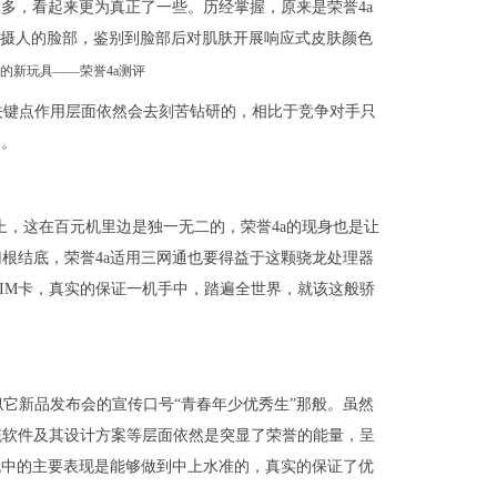
多，看起来更为真正了一些。历经掌握，原来是荣誉4a
被摄人的脸部，鉴别到脸部后对肌肤开展响应式皮肤颜色
关键点作用层面依然会去刻苦钻研的，相比于竞争对手只
的。
上，这在百元机里边是独一无二的，荣誉4a的现身也是让
根结底，荣誉4a适用三网通也要得益于这颗骁龙处理器
商SIM卡，真实的保证一机手中，踏遍全世界，就该这般骄
似它新品发布会的宣传口号“青春年少优秀生”那般。虽然
统软件及其设计方案等层面依然是突显了荣誉的能量，呈
机中的主要表现是能够做到中上水准的，真实的保证了优