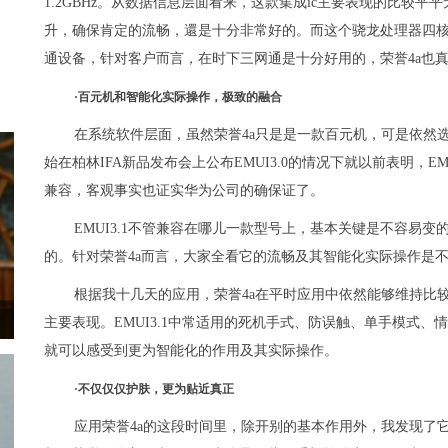
1.2GBHz。从数据信息层面看来，这款集成ic主要表现的比较
升，确保肯定的流畅，還是十分非常好的。而这个骁龙处理器四核集
通设备，针对客户而言，在时下三网通是十分好用的，荣誉4a也
·百元机和智能化实际操作，极致的融合
在系统软件层面，虽然荣誉4a只是是一款百元机，可是依然选
始在柏林IFA新品发布会上公布EMUI3.0的情况下就以前表明，
兼容，客观事实也证实华为公司的确保证了。
EMUI3.1不管兼容在哪儿一款型号上，基本关键是不容易
的。针对荣誉4a而言，大家全看它的流畅及其智能化实际操作是
根据我十几天的应用，荣誉4a在平时应用中依然能够维持比
主要表现。EMUI3.1中常适用的死机手式、防误触、单手模式、
就可以感受到更为智能化的作用及其实际操作。
·不仅仅仅护肤，更为贴近真正
应用荣誉4a的这段时间里，除开别的基本作用外，我发现了