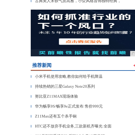
古典美人宋轶气质高雅，小众风格首饰独特经典，
▎
广
推荐新闻
小米手机使用攻略,教你如何给手机降温
▎
持续热销的三星Galaxy Note20系列
▎
努比亚Z11MAX现场体验
▎
华为畅享9S/畅享9e正式发布:售价999元
▎
Z11Max还有五个杀手锏
▎
HTC还不放弃手机业务,三款新机齐曝光:全面
▎