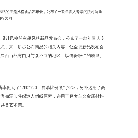
计风格的主题风格新品发布会，公布了一款年青人专享的快时尚商
的相关内
极具设计风格的主题风格新品发布会，公布了一款年青人专
方式，来一步步公布商品的相关内容，让全场新品发布会
些层面当然有自身与众不同的地区，以确保极佳的质量、
率做到了1280*720，屏幕比例做到72%，另外选用了高
誉4a添加性感迷人斜线原素，选用了轻奢主义金属材料
为具备艺术美。