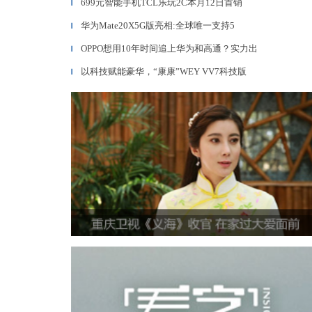
699元智能手机TCL乐玩2C本月12日首销
▎
华为Mate20X5G版亮相:全球唯一支持5
▎
OPPO想用10年时间追上华为和高通？实力出
▎
以科技赋能豪华，“康康”WEY VV7科技版
▎