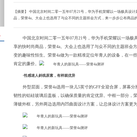
【摘要】 中国北京时间二零一五年07月21号，华为手机荣耀以一场极具设
品，荣誉4a。大会上也选用了与众不同的主题班会方式，来一步步公布商品
＋
中国北京时间二零一五年07月21号，华为手机荣耀以一场
享的快时尚商品，荣誉4a。大会上也选用了与众不同的主题班会
变的趣味性恒生。荣誉4a做为一款精准定位年青人的设备，在一
肯定的廉价。
·性感迷人斜线原素，有样就优异
外型层面，荣誉4a选用一块儿5英寸的GFF全迎合屏，屏幕分辨
韧性的铝硅玻璃后盖板，以确保质量的肯定优异。中框一部分，荣
薄镀外框，另外两边选用内凹曲面设计方案，让总体设计方案更