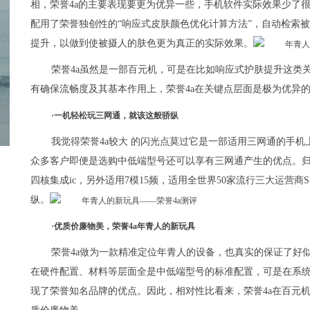
相，荣誉4a的主要表现要更为优异一些，手机软件实际效果少了很
配用了荣誉独创性的“响应式皮肤颜色优化计算方法”，自动检索
提升，以做到使被摄人的肤色更为真正的实际效果。
荣誉4a虽然是一部百元机，可是在比如响应式护肤提升这类
有确保流畅度及其基本作用上，荣誉4a在关键点层面是极为优异
·一机轻松玩三网通，就该这般骄纵
我觉得荣誉4a较大 的闪光点莫过它是一部适用三网通的手机
众多客户即便是选购中低端型号还可以享有三网通产生的优点。归
四核集成ic，另外适用7模15频，适用全世界50家流行三大运营
纵。
·优质价廉物美，荣誉4a年青人的新玩具
荣誉4a做为一款精准定位年青人的设备，也真实的保证了好
在硬件配置、材料等层面全是中低端型号的标准配置，可是在系
现了荣誉知名品牌的优点。因此，相对性比看来，荣誉4a在百元