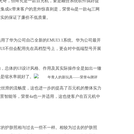
平平无奇，但终究是一款百元机，要是融合系统软件搞好提
成ic带来客户的意外惊喜则是，荣誉4a是一款4g三网
真实的保证了廉价不低质量。
用了华为公司自己全新的EMUI3.1系统。华为公司最开
EMUI不但会配用先在高档型号上，更会对中低端型号开展
变的，总体的UI设计风格、作用及其实际操作全是如出一辙
不是缩水率就好了。
较丝滑的流畅度，这也进一步的提高了百元机的整体实力
情景智能等，荣誉4a也一并适用，这也使客户在百元机中
它的护肤照相与过去一些不一样。相较为过去的护肤照