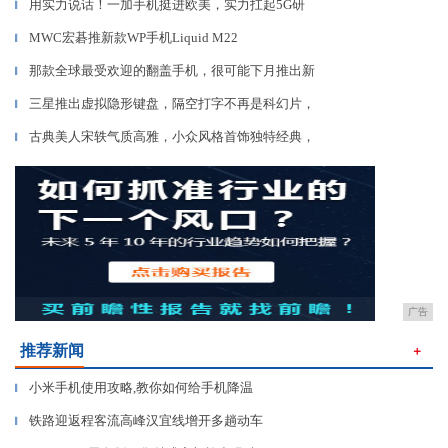
用实力说话！一加手机挺进欧美，实力扛起5G研
▎
MWC宏碁推新款WP手机Liquid M22
▎
那款全球最受欢迎的翻盖手机，很可能下月推出新
▎
三星推出虚拟隐形键盘，隔空打字不再是科幻片，
▎
古典美人宋轶气质高雅，小众风格首饰独特经典，
▎
广告
推荐新闻
＋
小米手机使用攻略,教你如何给手机降温
▎
铁路迎返程客流高峰汉宜线增开多趟动车
▎