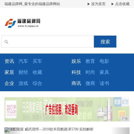
福建品牌网_最专业的福建品牌网站
设为首页
点击收藏
搜索
资讯
汽车
买车
娱乐
教育
电影
家居
财经
收藏
科技
时尚
家具
企业
游戏
综合
商讯
微商
读书
广告
Previous
Next