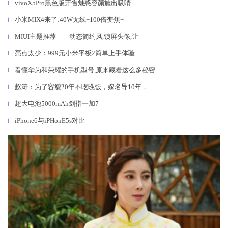
vivoX5Pro黑色版开售魅惑容颜施出吸睛
▎
小米MIX4来了:40W无线+100倍变焦+
▎
MIUI主题推荐——动态简约风,锁屏头像,让
▎
亮点太少：999元小米平板2简单上手体验
▎
看懂华为和荣耀的手机型号,原来藏着这么多秘密
▎
赵涛：为了容貌20年不吃晚饭，嫁名导10年，
▎
超大电池5000mAh剑指一加7
▎
iPhone6与iPHonE5s对比
▎