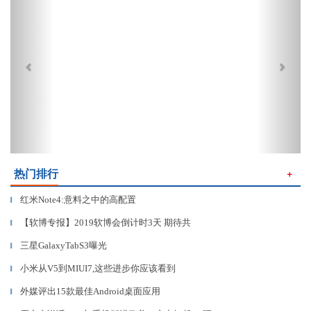
热门排行
＋
红米Note4:意料之中的高配置
▎
【软博专报】2019软博会倒计时3天 期待共
▎
三星GalaxyTabS3曝光
▎
小米从V5到MIUI7,这些进步你应该看到
▎
外媒评出15款最佳Android桌面应用
▎