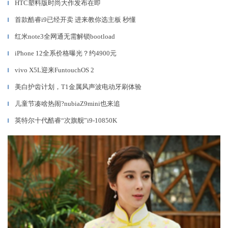
HTC塑料版时尚大作发布在即
▎
首款酷睿i9已经开卖 进来教你选主板 秒懂
▎
红米note3全网通无需解锁bootload
▎
iPhone 12全系价格曝光？约4900元
▎
vivo X5L迎来FuntouchOS 2
▎
美白护齿计划，T1金属风声波电动牙刷体验
▎
儿童节凑啥热闹?nubiaZ9mini也来追
▎
英特尔十代酷睿“次旗舰”i9-10850K
▎