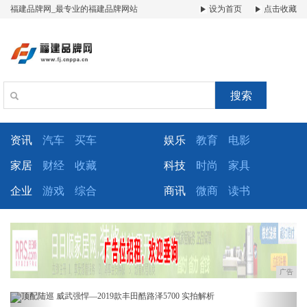
福建品牌网_最专业的福建品牌网站
设为首页
点击收藏
搜索
资讯
汽车
买车
娱乐
教育
电影
家居
财经
收藏
科技
时尚
家具
企业
游戏
综合
商讯
微商
读书
广告
Previous
Next