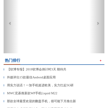
热门排行
＋
【软博专报】2019软博会倒计时3天 期待共
▎
外媒评出15款最佳Android桌面应用
▎
用实力说话！一加手机挺进欧美，实力扛起5G研
▎
MWC宏碁推新款WP手机Liquid M22
▎
那款全球最受欢迎的翻盖手机，很可能下月推出新
▎