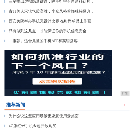
三星推出虚拟隐形键盘，隔空打字不再是科幻片，
▎
古典美人宋轶气质高雅，小众风格首饰独特经典，
▎
西安美院举办手机壳设计比赛 在时尚单品上作画
▎
只有做到这几点，才能保证你的手机信息安全
▎
「推荐」适合儿童的手机APP和英语播客
▎
广告
推荐新闻
＋
为什么说这些应用场景更愿意使用云桌面
▎
4G版红米手机今起开放购买
▎