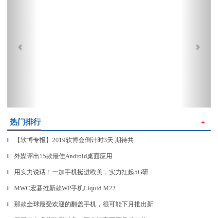
热门排行
＋
【软博专报】2019软博会倒计时3天 期待共
▎
外媒评出15款最佳Android桌面应用
▎
用实力说话！一加手机挺进欧美，实力扛起5G研
▎
MWC宏碁推新款WP手机Liquid M22
▎
那款全球最受欢迎的翻盖手机，很可能下月推出新
▎