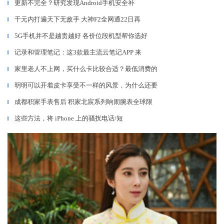
更新不完全？研究发现Android手机安全补
▎
千元内打遍天下无敌手 大神F2全网通22日再
▎
5G手机并不是越贵越好 各价位段机型帮你选好
▎
记录和管理笔记：这3款最主流云笔记APP 来
▎
家里老人不上网，买什么卡比较合适？最低消费的
▎
明明可以开着皮卡享受不一样的风景，为什么还要
▎
成都积家手表售后 积家北宸系列响闹腕表全球限
▎
这些方法，将 iPhone 上的骚扰电话/短
▎