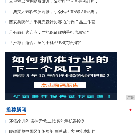
三星推出虚拟隐形键盘，隔空打字不再是科幻片，
▎
古典美人宋轶气质高雅，小众风格首饰独特经典，
▎
西安美院举办手机壳设计比赛 在时尚单品上作画
▎
只有做到这几点，才能保证你的手机信息安全
▎
「推荐」适合儿童的手机APP和英语播客
▎
广告
推荐新闻
＋
还需改进的 遥控无忧 二代 智能手机遥控器
▎
联想调整中国区组织构架 副总裁：客户将成制胜
▎