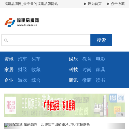
福建品牌网_最专业的福建品牌网站
设为首页
点击收藏
搜索
资讯
汽车
买车
娱乐
教育
电影
家居
财经
收藏
科技
时尚
家具
企业
游戏
综合
商讯
微商
读书
广告
Previous
Next