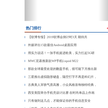
热门排行
【软博专报】2019软博会倒计时3天 期待共
▎
外媒评出15款最佳Android桌面应用
▎
用实力说话！一加手机挺进欧美，实力扛起5G研
▎
MWC宏碁推新款WP手机Liquid M22
▎
那款全球最受欢迎的翻盖手机，很可能下月推出新
▎
三星推出虚拟隐形键盘，隔空打字不再是科幻片，
▎
古典美人宋轶气质高雅，小众风格首饰独特经典，
▎
西安美院举办手机壳设计比赛 在时尚单品上作画
▎
只有做到这几点，才能保证你的手机信息安全
▎