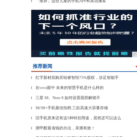
「推荐」适合儿童的手机APP和英语播客
▎
广
推荐新闻
红宇新材拟购买铂睿智恒75%股权，涉足智能手
▎
在vivo眼中 未来的智慧手机是什么样的
▎
三星 S8、Note 8 如何设置面部解锁不
▎
S8/S8+手机最佳拍档 三款高速大容量存储
▎
旧手机原来还有这5种特别用途，居然还可以这么
▎
测甲醛最省钱的办法，亲测有效！
▎