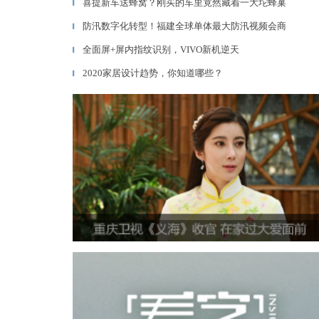
喜提新车送蜂窝？刚买的车里竟然藏着一大坨蜂巢
▎
防汛数字化转型！福建全球单体最大防汛视频会商
▎
全面屏+屏内指纹识别，VIVO新机逆天
▎
2020家居设计趋势，你知道哪些？
▎