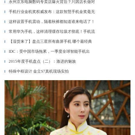
永州京东电脑数码专卖店爆火背后？只因店长做对
▎
手机行业金机奖权威发布：这款智慧手机金奖毫无
▎
这样设置手机震动，隔着秋裤都知道谁来电话了！
▎
常用华为手机，这样清理缓存垃圾才彻底！手机流
▎
【湿货来了】盘点三星所有曲屏手机 哪个最经典
▎
IDC：受中国市场拖累，一季度全球智能手机出
▎
2015年度手机盘点（二）：激进的魅族
▎
特殊中框设计 金立S7真机现场实拍
▎