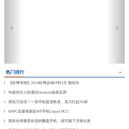
热门排行
＋
【软博专报】2019软博会倒计时3天 期待共
▎
外媒评出15款最佳Android桌面应用
▎
用实力说话！一加手机挺进欧美，实力扛起5G研
▎
MWC宏碁推新款WP手机Liquid M22
▎
那款全球最受欢迎的翻盖手机，很可能下月推出新
▎