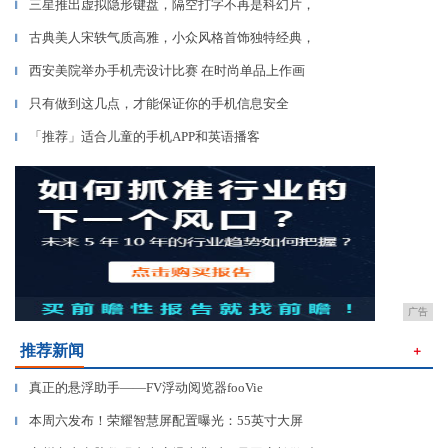
三星推出虚拟隐形键盘，隔空打字不再是科幻片，
▎
古典美人宋轶气质高雅，小众风格首饰独特经典，
▎
西安美院举办手机壳设计比赛 在时尚单品上作画
▎
只有做到这几点，才能保证你的手机信息安全
▎
「推荐」适合儿童的手机APP和英语播客
▎
广告
推荐新闻
＋
真正的悬浮助手——FV浮动阅览器fooVie
▎
本周六发布！荣耀智慧屏配置曝光：55英寸大屏
▎