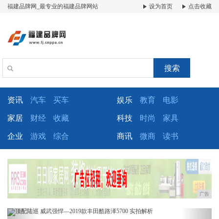
福建品牌网_最专业的福建品牌网站
设为首页
点击收藏
搜索
资讯
汽车
买车
娱乐
教育
电影
家居
财经
收藏
科技
时尚
家具
企业
游戏
综合
商讯
微商
读书
广告
Previous
Next