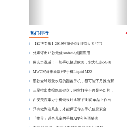
热门排行
【软博专报】2019软博会倒计时3天 期待共
▎
外媒评出15款最佳Android桌面应用
▎
用实力说话！一加手机挺进欧美，实力扛起5G研
▎
MWC宏碁推新款WP手机Liquid M22
▎
那款全球最受欢迎的翻盖手机，很可能下月推出新
▎
三星推出虚拟隐形键盘，隔空打字不再是科幻片，
▎
西安美院举办手机壳设计比赛 在时尚单品上作画
▎
只有做到这几点，才能保证你的手机信息安全
▎
「推荐」适合儿童的手机APP和英语播客
▎