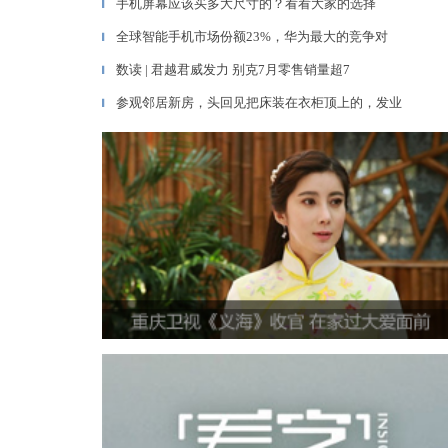
手机屏幕应该买多大尺寸的？看看大家的选择
▎
全球智能手机市场份额23%，华为最大的竞争对
▎
数读 | 君越君威发力 别克7月零售销量超7
▎
参观邻居新房，头回见把床装在衣柜顶上的，发业
▎