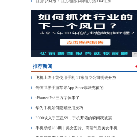
百度Q2财报：百度地图移动端月活3.04亿加
▎
广
推荐新闻
飞机上终于能使用手机 11家航空公司明确开放
▎
剑侠世界手游苹果App Store非法充值的
▎
iPhone/iPad三方字体来了
▎
华为手机如何隐藏应用技巧
▎
3000块入手三星S9，手机开箱的瞬间我被震
▎
手机壁纸283期｜美女图片、高清气质美女手机
▎