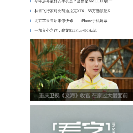
今年屏幕最好的手机是？当然是AMOLED第一
▎
林肯飞行家对比凯迪拉克XT6，55万选顶配X
▎
北京苹果售后果修快修——iPhone手机屏幕
▎
一加良心之作，骁龙855Plus+90Hz流
▎