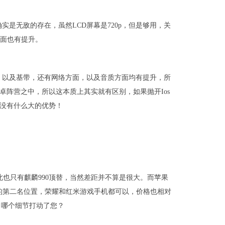
是无敌的存在，虽然LCD屏幕是720p，但是够用，关
发面也有提升。
，以及基带，还有网络方面，以及音质方面均有提升，所
则是安卓阵营之中，所以这本质上其实就有区别，如果抛开Ios
并没有什么大的优势！
因此也只有麒麟990顶替，当然差距并不算是很大。而苹果
之下的第二名位置，荣耀和红米游戏手机都可以，价格也相对
？哪个细节打动了您？