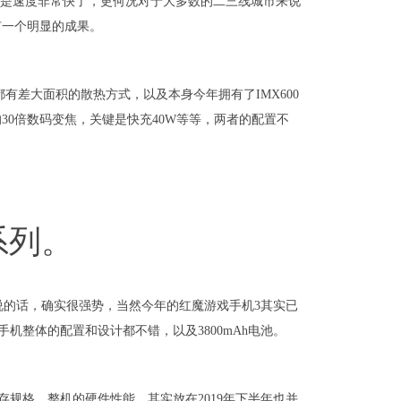
算是速度非常快了，更何况对于大多数的二三线城市来说
有一个明显的成果。
都有差大面积的散热方式，以及本身今年拥有了IMX600
0倍数码变焦，关键是快充40W等等，两者的配置不
系列。
说的话，确实很强势，当然今年的红魔游戏手机3其实已
手机整体的配置和设计都不错，以及3800mAh电池。
的闪存规格，整机的硬件性能，其实放在2019年下半年也并