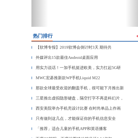
热门排行
【软博专报】2019软博会倒计时3天 期待共
▎
外媒评出15款最佳Android桌面应用
▎
用实力说话！一加手机挺进欧美，实力扛起5G研
▎
MWC宏碁推新款WP手机Liquid M22
▎
那款全球最受欢迎的翻盖手机，很可能下月推出新
▎
三星推出虚拟隐形键盘，隔空打字不再是科幻片，
▎
西安美院举办手机壳设计比赛 在时尚单品上作画
▎
只有做到这几点，才能保证你的手机信息安全
▎
「推荐」适合儿童的手机APP和英语播客
▎