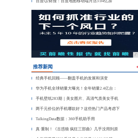
百度Q2财报：百度地图移动端月活3.04亿加
▎
广
推荐新闻
经典手机回顾——翻盖手机的发展和演变
▎
华为手机全球销量大曝光！全年销量2.4亿台：
▎
手机壁纸283期｜美女图片、高清气质美女手机
▎
两千元价位的手机哪款好？这些热门产品考虑下
▎
TalkingData数据：360手机助手用
▎
真·重制！《古惑狼 疯狂三部曲》几乎没用到原
▎