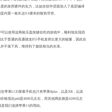
限度的发挥硬件的实力，比如在软件层面加入了底层编译
是内置一枚长达9.6厘米的散热导管。
户可以使用这两枚压盖按键在吃鸡游戏中，顺利地实现四
比于普通的高通骁龙855手机发挥出更大的能量，因此在
也并不落下风，维持到了旗鼓相当的水准。
苹果LCD屏幕手机也只有苹果8plus，以及XR，以及
格现在pdd是4600元左右，而其他两款都是4200元左
就是我们选择苹果11的理由。