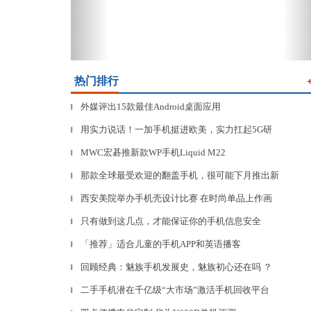
热门排行
外媒评出15款最佳Android桌面应用
▎
用实力说话！一加手机挺进欧美，实力扛起5G研
▎
MWC宏碁推新款WP手机Liquid M22
▎
那款全球最受欢迎的翻盖手机，很可能下月推出新
▎
西安美院举办手机壳设计比赛 在时尚单品上作画
▎
只有做到这几点，才能保证你的手机信息安全
▎
「推荐」适合儿童的手机APP和英语播客
▎
回顾经典：魅族手机发展史，魅族初心还在吗 ？
▎
二手手机潜在千亿级“大市场”激活手机回收平台
▎