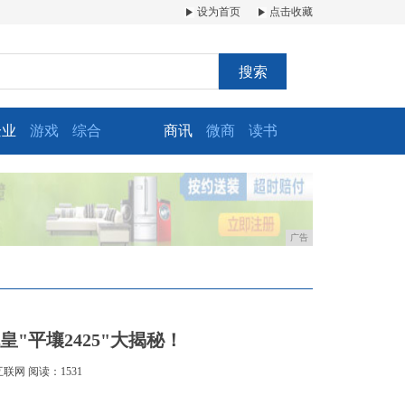
设为首页
点击收藏
搜索
企业
游戏
综合
商讯
微商
读书
广告
"平壤2425"大揭秘！
互联网
阅读：1531