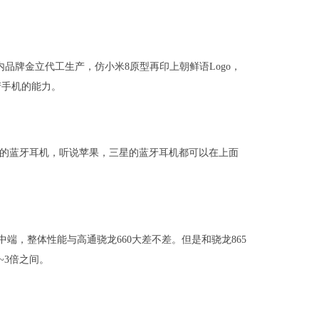
品牌金立代工生产，仿小米8原型再印上朝鲜语Logo，
产手机的能力。
的蓝牙耳机，听说苹果，三星的蓝牙耳机都可以在上面
中端，整体性能与高通骁龙660大差不差。但是和骁龙865
~3倍之间。