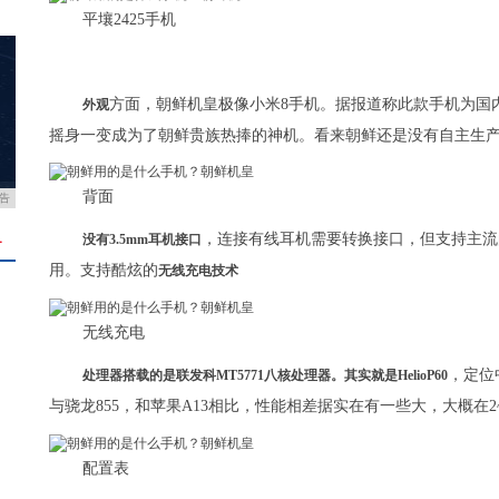
平壤2425手机
方面，朝鲜机皇极像小米8手机。据报道称此款手机为国内
外观
摇身一变成为了朝鲜贵族热捧的神机。看来朝鲜还是没有自主生
背面
告
，连接有线耳机需要转换接口，但支持主流
没有3.5mm耳机接口
＋
用。支持酷炫的
无线充电技术
无线充电
，定位
处理器搭载的是联发科MT5771八核处理器。其实就是HelioP60
与骁龙855，和苹果A13相比，性能相差据实在有一些大，大概在2
配置表