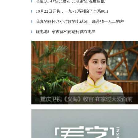
高通QC 4+快充发布 充电更快/温度更低
▎
10月22日开售，一加7T系列除了全系90H
▎
我真的很怀念小时候的电话簿，那是独一无二的密
▎
锂电池厂家教你如何进行储存电量
▎