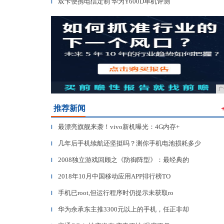
双卡便携电信定制 华为Y600D单机评测
▎
广
推荐新闻
最漂亮旗舰来袭！vivo新机曝光：4G内存+
▎
几年后手机续航还坚挺吗？测你手机电池损耗多少
▎
2008独立游戏回顾之《防御阵型》：最经典的
▎
2018年10月中国移动应用APP排行榜TO
▎
手机已root,但运行程序时仍提示未获取ro
▎
华为余承东主推3300元以上的手机，任正非却
▎