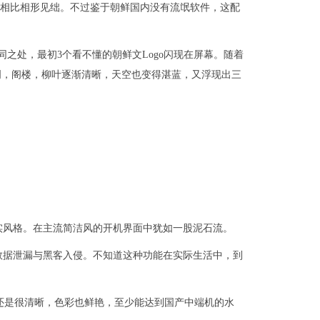
8G相比相形见绌。不过鉴于朝鲜国内没有流氓软件，这配
之处，最初3个看不懂的朝鲜文Logo闪现在屏幕。随着
明，阁楼，柳叶逐渐清晰，天空也变得湛蓝，又浮现出三
实风格。在主流简洁风的开机界面中犹如一股泥石流。
数据泄漏与黑客入侵。不知道这种功能在实际生活中，到
还是很清晰，色彩也鲜艳，至少能达到国产中端机的水