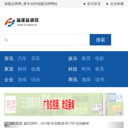
福建品牌网_最专业的福建品牌网站
设为首页
点击收藏
搜索
资讯
汽车
买车
娱乐
教育
电影
家居
财经
收藏
科技
时尚
家具
企业
游戏
综合
商讯
微商
读书
广告
Previous
Next