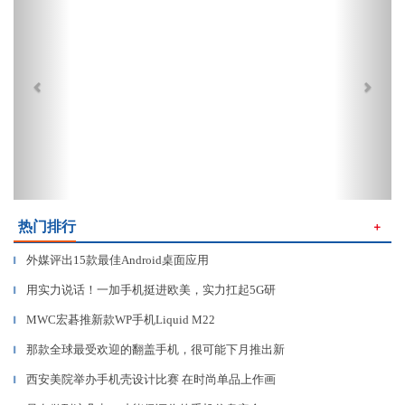
热门排行
＋
外媒评出15款最佳Android桌面应用
▎
用实力说话！一加手机挺进欧美，实力扛起5G研
▎
MWC宏碁推新款WP手机Liquid M22
▎
那款全球最受欢迎的翻盖手机，很可能下月推出新
▎
西安美院举办手机壳设计比赛 在时尚单品上作画
▎