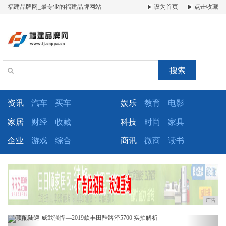
福建品牌网_最专业的福建品牌网站
设为首页
点击收藏
搜索
资讯
汽车
买车
娱乐
教育
电影
家居
财经
收藏
科技
时尚
家具
企业
游戏
综合
商讯
微商
读书
广告
Previous
Next