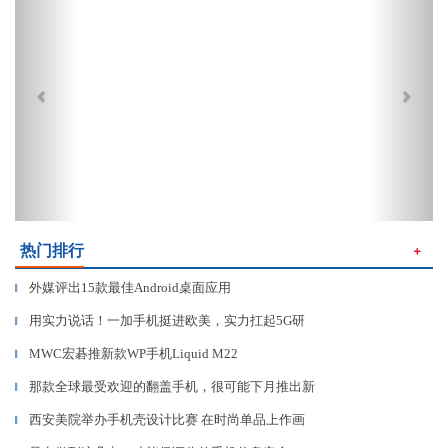
热门排行
＋
外媒评出15款最佳Android桌面应用
▎
用实力说话！一加手机挺进欧美，实力扛起5G研
▎
MWC宏碁推新款WP手机Liquid M22
▎
那款全球最受欢迎的翻盖手机，很可能下月推出新
▎
西安美院举办手机壳设计比赛 在时尚单品上作画
▎