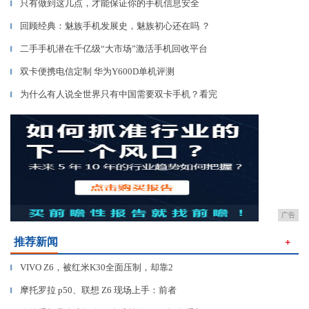
只有做到这几点，才能保证你的手机信息安全
▎
回顾经典：魅族手机发展史，魅族初心还在吗 ？
▎
二手手机潜在千亿级“大市场”激活手机回收平台
▎
双卡便携电信定制 华为Y600D单机评测
▎
为什么有人说全世界只有中国需要双卡手机？看完
▎
广告
推荐新闻
＋
VIVO Z6，被红米K30全面压制，却靠2
▎
摩托罗拉 p50、联想 Z6 现场上手：前者
▎