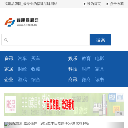
福建品牌网_最专业的福建品牌网站
设为首页
点击收藏
搜索
资讯
汽车
买车
娱乐
教育
电影
家居
财经
收藏
科技
时尚
家具
企业
游戏
综合
商讯
微商
读书
广告
Previous
Next