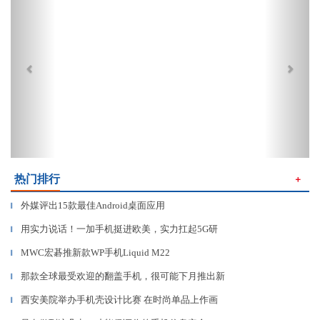
热门排行
＋
外媒评出15款最佳Android桌面应用
▎
用实力说话！一加手机挺进欧美，实力扛起5G研
▎
MWC宏碁推新款WP手机Liquid M22
▎
那款全球最受欢迎的翻盖手机，很可能下月推出新
▎
西安美院举办手机壳设计比赛 在时尚单品上作画
▎