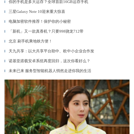
你的手机是多大运存？全球首款16GB运存手机
▎
三星Galaxy Note 10迎来重大惊喜
▎
电脑加密软件推荐！保护你的小秘密
▎
「新机」又一款真香机？只要998骁龙712带
▎
北京 刷手机乘地铁方便！
▎
天九共享：以大共享平台助中、欧中小企业合作发
▎
诺基亚搭载安卓系统再度回归，这次你看好么？
▎
未来已来 服务型智能机器人悄然走进你我的生活
▎