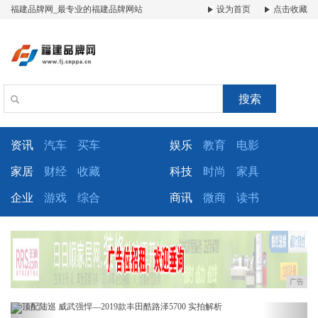
福建品牌网_最专业的福建品牌网站
设为首页
点击收藏
搜索
资讯
汽车
买车
娱乐
教育
电影
家居
财经
收藏
科技
时尚
家具
企业
游戏
综合
商讯
微商
读书
广告
Previous
Next