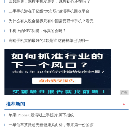
回顾经典：魅族手机发展史，魅族初心还在吗 ？
▎
二手手机潜在千亿级“大市场”激活手机回收平台
▎
为什么有人说全世界只有中国需要双卡手机？看完
▎
手机上的NFC功能，你真的会吗？
▎
高端手机卖的最好的5款是谁 这份榜单已说明一
▎
广告
推荐新闻
＋
苹果iPhone 8最清晰上手照片 屏下指纹
▎
一早仙草茶掀起无糖健康风向标，带来第一份的凉
▎