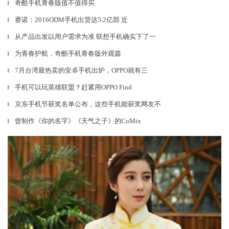
奇酷手机青春版值不值得买
▎
赛诺：2016ODM手机出货达5.2亿部 近
▎
从产品出发以用户需求为准 联想手机确实下了一
▎
为青春护航，奇酷手机青春版外观篇
▎
7月台湾最热卖的安卓手机出炉，OPPO就有三
▎
手机可以玩英雄联盟？赶紧用OPPO Find
▎
京东手机节获奖名单公布，这些手机能获奖网友不
▎
曾制作《你的名字》《天气之子》的CoMix
▎