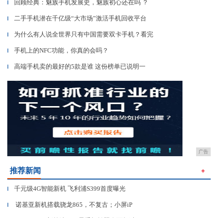
回顾经典：魅族手机发展史，魅族初心还在吗 ？
▎
二手手机潜在千亿级“大市场”激活手机回收平台
▎
为什么有人说全世界只有中国需要双卡手机？看完
▎
手机上的NFC功能，你真的会吗？
▎
高端手机卖的最好的5款是谁 这份榜单已说明一
▎
广告
推荐新闻
＋
千元级4G智能新机 飞利浦S399首度曝光
▎
诺基亚新机搭载骁龙865，不复古；小屏iP
▎