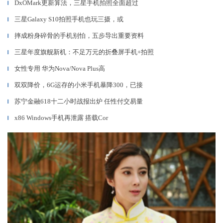
DxOMark更新算法，三星手机拍照全面超过
▎
三星Galaxy S10拍照手机也玩三摄，或
▎
摔成粉身碎骨的手机别怕，五步导出重要资料
▎
三星年度旗舰新机：不足万元的折叠屏手机+拍照
▎
女性专用 华为Nova/Nova Plus高
▎
双双降价，6G运存的小米手机暴降300，已接
▎
苏宁金融618十二小时战报出炉 任性付交易量
▎
x86 Windows手机再泄露 搭载Cor
▎