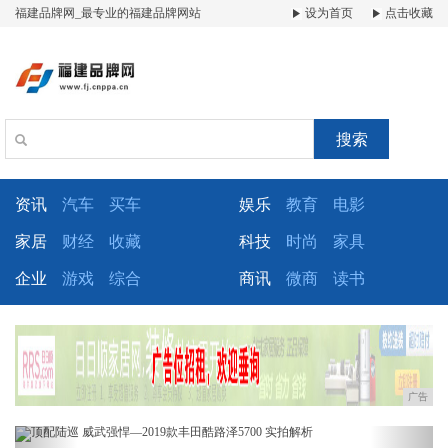
福建品牌网_最专业的福建品牌网站
设为首页
点击收藏
搜索
资讯
汽车
买车
娱乐
教育
电影
家居
财经
收藏
科技
时尚
家具
企业
游戏
综合
商讯
微商
读书
广告
Previous
Next