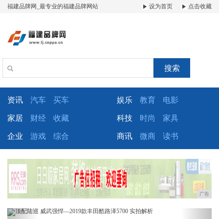
福建品牌网_最专业的福建品牌网站
设为首页
点击收藏
搜索
资讯
汽车
买车
娱乐
教育
电影
家居
财经
收藏
科技
时尚
家具
企业
游戏
综合
商讯
微商
读书
广告
Previous
Next