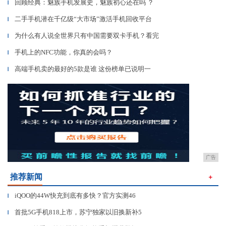
回顾经典：魅族手机发展史，魅族初心还在吗 ？
▎
二手手机潜在千亿级“大市场”激活手机回收平台
▎
为什么有人说全世界只有中国需要双卡手机？看完
▎
手机上的NFC功能，你真的会吗？
▎
高端手机卖的最好的5款是谁 这份榜单已说明一
▎
广告
推荐新闻
＋
iQOO的44W快充到底有多快？官方实测46
▎
首批5G手机818上市，苏宁独家以旧换新补5
▎