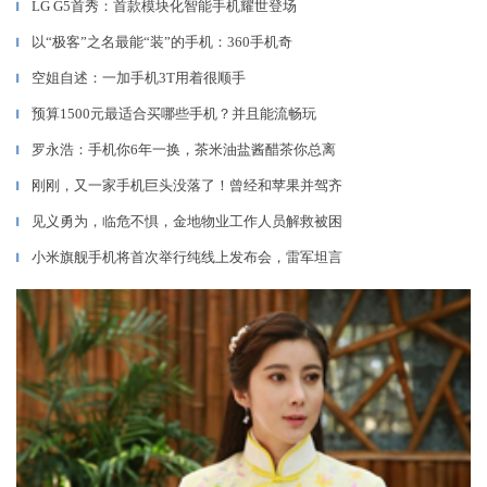
LG G5首秀：首款模块化智能手机耀世登场
▎
以“极客”之名最能“装”的手机：360手机奇
▎
空姐自述：一加手机3T用着很顺手
▎
预算1500元最适合买哪些手机？并且能流畅玩
▎
罗永浩：手机你6年一换，茶米油盐酱醋茶你总离
▎
刚刚，又一家手机巨头没落了！曾经和苹果并驾齐
▎
见义勇为，临危不惧，金地物业工作人员解救被困
▎
小米旗舰手机将首次举行纯线上发布会，雷军坦言
▎