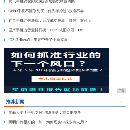
腾讯手机管家iOS10版追加骚扰拦截功能
▎
OPPO手机不懂别乱买，优先考虑这3款准不会
▎
春节手机红包鏖战：百度成功拉新，微信、支付宝
▎
国产手机出货量排行榜：OPPO依旧夺冠，OV
▎
iOS13.4beta5：苹果带来了个新惊喜
▎
广告
推荐新闻
＋
界面大变！手机支付宝9.9评测：首页朋友圈
▎
明明口碑很好的一加，为何现实中很少有人用？
▎