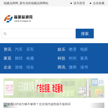
福建品牌网_最专业的福建品牌网站
设为首页
点击收藏
搜索
资讯
汽车
买车
娱乐
教育
电影
家居
财经
收藏
科技
时尚
家具
企业
游戏
综合
商讯
微商
读书
广告
Previous
Next