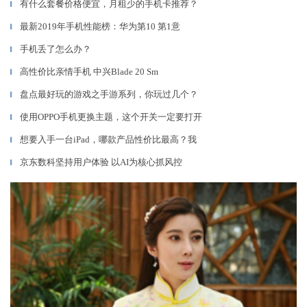
有什么套餐价格便宜，月租少的手机卡推荐？
▎
最新2019年手机性能榜：华为第10 第1意
▎
手机丢了怎么办？
▎
高性价比亲情手机 中兴Blade 20 Sm
▎
盘点最好玩的游戏之手游系列，你玩过几个？
▎
使用OPPO手机更换主题，这个开关一定要打开
▎
想要入手一台iPad，哪款产品性价比最高？我
▎
京东数科坚持用户体验 以AI为核心抓风控
▎