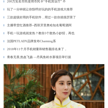
200万实名市民使用市民卡“手机营业厅” 不
▎
玩了一分钟就让你惊呼好玩的的手机游戏大推荐
▎
三款超级好用的手机软件，用过一款你就很厉害了
▎
主播带货红酒推荐--西班牙里奥哈知名葡萄酒阿
▎
手机一玩游戏就发热？教你3个散热小妙招，再也
▎
法国PETLADY品牌发布Charming系
▎
2018年11个月手机销量和销售额排名来了，
▎
青春无畏,热血飞扬 —丹凤鱼岭水寨项目举行拔
▎