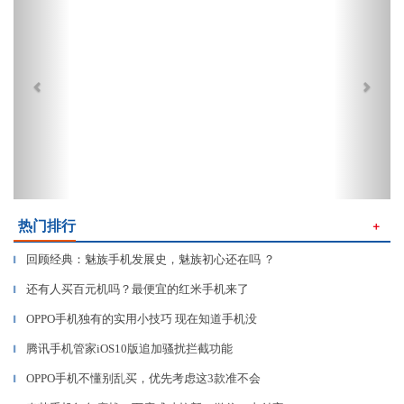
热门排行
＋
回顾经典：魅族手机发展史，魅族初心还在吗 ？
▎
还有人买百元机吗？最便宜的红米手机来了
▎
OPPO手机独有的实用小技巧 现在知道手机没
▎
腾讯手机管家iOS10版追加骚扰拦截功能
▎
OPPO手机不懂别乱买，优先考虑这3款准不会
▎