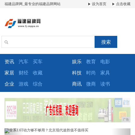
福建品牌网_最专业的福建品牌网站
设为首页
点击收藏
搜索
资讯
汽车
买车
娱乐
教育
电影
家居
财经
收藏
科技
时尚
家具
企业
游戏
综合
商讯
微商
读书
广告
Previous
Next