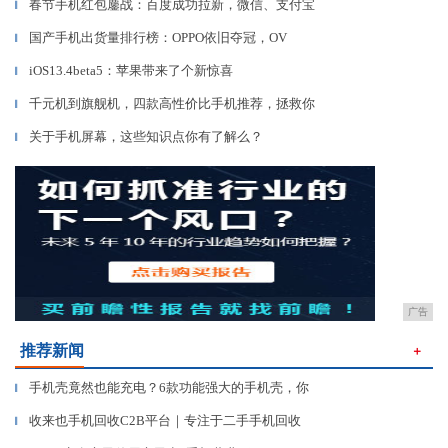
春节手机红包鏖战：百度成功拉新，微信、支付宝
▎
国产手机出货量排行榜：OPPO依旧夺冠，OV
▎
iOS13.4beta5：苹果带来了个新惊喜
▎
千元机到旗舰机，四款高性价比手机推荐，拯救你
▎
关于手机屏幕，这些知识点你有了解么？
▎
广告
推荐新闻
＋
手机壳竟然也能充电？6款功能强大的手机壳，你
▎
收来也手机回收C2B平台｜专注于二手手机回收
▎