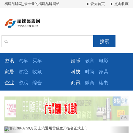
福建品牌网_最专业的福建品牌网站
设为首页
点击收藏
搜索
资讯
汽车
买车
娱乐
教育
电影
家居
财经
收藏
科技
时尚
家具
企业
游戏
综合
商讯
微商
读书
广告
Previous
Next