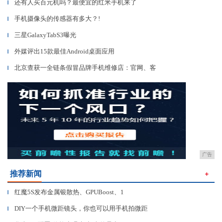
还有人买百元机吗？最便宜的红米手机来了
▎
手机摄像头的传感器有多大？!
▎
三星GalaxyTabS3曝光
▎
外媒评出15款最佳Android桌面应用
▎
北京查获一全链条假冒品牌手机维修店：官网、客
▎
广告
推荐新闻
＋
红魔5S发布金属银散热、GPUBoost、1
▎
DIY一个手机微距镜头，你也可以用手机拍微距
▎