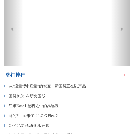
热门排行
＋
从“流量”到“质量”的蜕变，新国货正在以产品
▎
国货护肤“科研突围战
▎
红米Note4:意料之中的高配置
▎
弯的Phone来了！LG G Flex 2
▎
OPPOA31移动4G版开售
▎