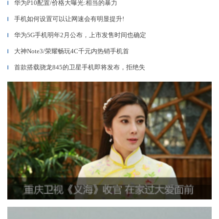
华为P10配置/价格大曝光:相当的暴力
▎
手机如何设置可以让网速会有明显提升!
▎
华为5G手机明年2月公布，上市发售时间也确定
▎
大神Note3/荣耀畅玩4C千元内热销手机首
▎
首款搭载骁龙845的卫星手机即将发布，拒绝失
▎