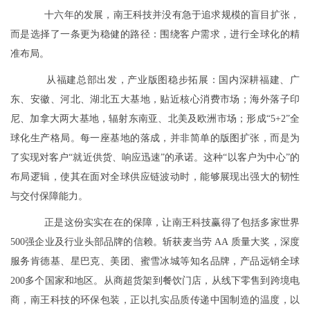
十六年的发展，南王科技并没有急于追求规模的盲目扩张，
而是选择了一条更为稳健的路径：围绕客户需求，进行全球化的精
准布局。
从福建总部出发，产业版图稳步拓展：国内深耕福建、广
东、安徽、河北、湖北五大基地，贴近核心消费市场；海外落子印
尼、加拿大两大基地，辐射东南亚、北美及欧洲市场；形成“5+2”全
球化生产格局。每一座基地的落成，并非简单的版图扩张，而是为
了实现对客户“就近供货、响应迅速”的承诺。这种“以客户为中心”的
布局逻辑，使其在面对全球供应链波动时，能够展现出强大的韧性
与交付保障能力。
正是这份实实在在的保障，让南王科技赢得了包括多家世界
500强企业及行业头部品牌的信赖。斩获麦当劳 AA 质量大奖，深度
服务肯德基、星巴克、美团、蜜雪冰城等知名品牌，产品远销全球
200多个国家和地区。从商超货架到餐饮门店，从线下零售到跨境电
商，南王科技的环保包装，正以扎实品质传递中国制造的温度，以