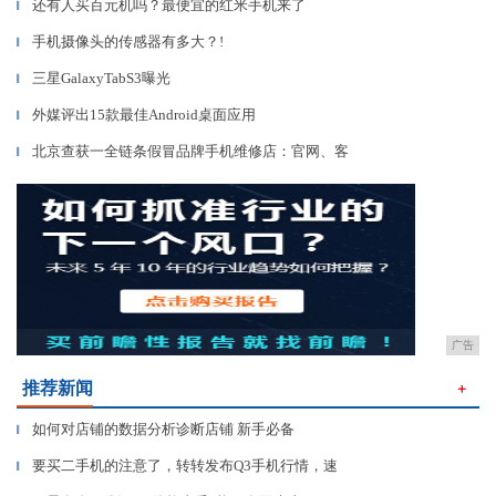
还有人买百元机吗？最便宜的红米手机来了
▎
手机摄像头的传感器有多大？!
▎
三星GalaxyTabS3曝光
▎
外媒评出15款最佳Android桌面应用
▎
北京查获一全链条假冒品牌手机维修店：官网、客
▎
广告
推荐新闻
＋
如何对店铺的数据分析诊断店铺 新手必备
▎
要买二手机的注意了，转转发布Q3手机行情，速
▎