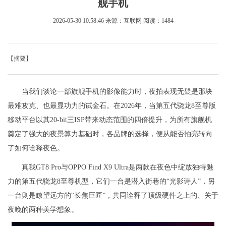
舰手机
2026-05-30 10:58:46
来源：互联网
阅读：1484
【摘要】
当我们谈论一部旗舰手机的影像能力时，夜拍表现无疑是那块
最难攻克、也最显功力的试金石。在2026年，当第五代骁龙8至尊版
移动平台以其20-bit三ISP带来动态范围的四倍提升，为所有旗舰机
奠定了强大的夜景算力基础时，各品牌的选择，便从能否拍亮转向
了如何诠释夜色。
真我GT8 Pro与OPPO Find X9 Ultra是两款在夜色中绽放独特魅
力的第五代骁龙8至尊机型，它们一台是潜入街巷的“光影诗人”，另
一台则是瞭望远方的“长焦巨匠”，共同诠释了顶级硬件之上的、关于
夜晚的两种美学想象。