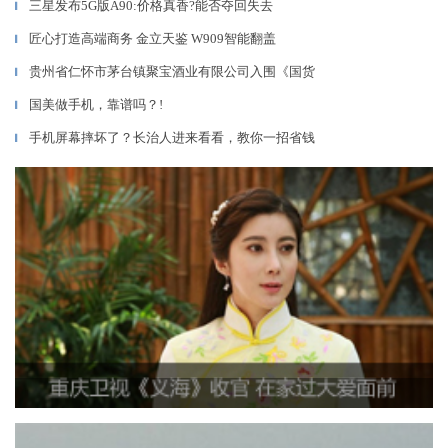
三星发布5G版A90:价格真香?能否夺回失去
▎
匠心打造高端商务 金立天鉴 W909智能翻盖
▎
贵州省仁怀市茅台镇聚宝酒业有限公司入围《国货
▎
国美做手机，靠谱吗？!
▎
手机屏幕摔坏了？长治人进来看看，教你一招省钱
▎