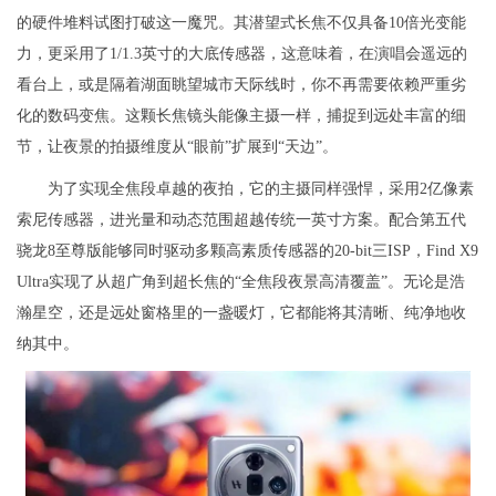
的硬件堆料试图打破这一魔咒。其潜望式长焦不仅具备10倍光变能
力，更采用了1/1.3英寸的大底传感器，这意味着，在演唱会遥远的
看台上，或是隔着湖面眺望城市天际线时，你不再需要依赖严重劣
化的数码变焦。这颗长焦镜头能像主摄一样，捕捉到远处丰富的细
节，让夜景的拍摄维度从“眼前”扩展到“天边”。
为了实现全焦段卓越的夜拍，它的主摄同样强悍，采用2亿像素
索尼传感器，进光量和动态范围超越传统一英寸方案。配合第五代
骁龙8至尊版能够同时驱动多颗高素质传感器的20-bit三ISP，Find X9
Ultra实现了从超广角到超长焦的“全焦段夜景高清覆盖”。无论是浩
瀚星空，还是远处窗格里的一盏暖灯，它都能将其清晰、纯净地收
纳其中。