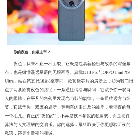
你的夜色，由谁主宰？
夜色，从来不止一种面貌。它既是包裹着秘密与故事的深邃幕
布，也是缀满遥远星辰的无垠画卷。真我GT8 Pro与OPPO Find X9
Ultra，站在第五代骁龙8至尊同一款顶级芯片的肩膀上，却为我们指
点了两条欣赏夜色的路径：一条通往情绪与瞬间，它赋予你一双诗
人的眼睛，在平凡的角落里发现光与影的韵律；一条通往远方与细
节，它赋予你一双鹰的翅膀，翱翔至肉眼难及的彼岸，看清夜的每
一个毛孔。真正的“夜拍好”，不再是技术参数的独角戏，而是硬件、
算法与人文理解的交响乐。你的选择，最终取决于你更想聆听夜的
私语，还是丈量夜的疆域。