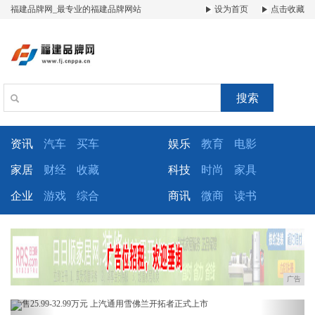
福建品牌网_最专业的福建品牌网站
设为首页
点击收藏
搜索
资讯
汽车
买车
娱乐
教育
电影
家居
财经
收藏
科技
时尚
家具
企业
游戏
综合
商讯
微商
读书
广告
Previous
Next