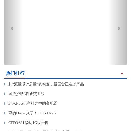
热门排行
＋
从“流量”到“质量”的蜕变，新国货正在以产品
▎
国货护肤“科研突围战
▎
红米Note4:意料之中的高配置
▎
弯的Phone来了！LG G Flex 2
▎
OPPOA31移动4G版开售
▎