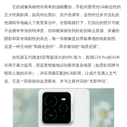
它的成像风格绝非简单的滤镜叠加，手机内置理光GR标志性的
五大经典影调，如高对比黑白、负片色调等，这些经过岁月洗礼的
色调科学地融入了夜景算法中。在昏暗路灯下，它拍出的照片可能
不会拥有夸张的纯净度，但却能保留恰到好处的噪点质感、深邃的
阴影和富有戏剧性的高光，每一张都像是自带叙事感的电影剧照。
这是一种主动的“风格化创作”，而非被动的“场景还原”。
依托第五代骁龙8至尊版强大的NPU算力，真我GT8 Pro的AI并
非用于暴力提亮，而是更智能地识别夜间复杂场景（如霓虹招牌与
暗部人脸的共存），并应用最匹配的GR影调，让成片充满人文气
息。它是一部鼓励你走进夜色、并与之夜对话的“光影伴侣”。