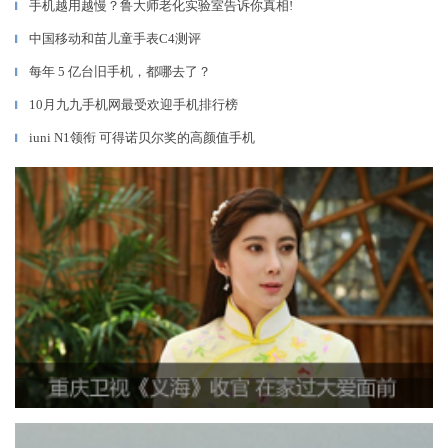
手机越用越慢？鲁大师老化实验室告诉你真相!
▎
中国移动和苗儿童手表C4测评
▎
每年 5 亿台旧手机，都哪去了？
▎
10月九九手机网最受欢迎手机排行榜
▎
iuni N1领衔 可得诺贝尔奖的高颜值手机
▎