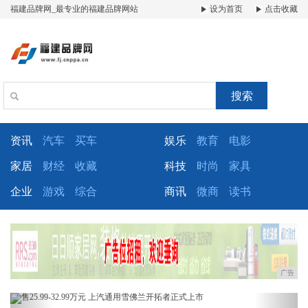
福建品牌网_最专业的福建品牌网站
设为首页
点击收藏
搜索
资讯
汽车
买车
娱乐
教育
电影
家居
财经
收藏
科技
时尚
家具
企业
游戏
综合
商讯
微商
读书
广告
Previous
Next