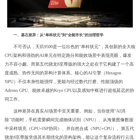
一、基石差异：从“单科状元”到“全能市长”的治理哲学
不可否认，天玑9500是一位出色的“单科状元”，其创新的全大核
CPU架构和强劲的AI单元在特定跑分和能效场景中表现亮眼，爆发
力不容小觑。而第五代骁龙8至尊版的强大之处在于它构建了一个高
度成熟、协作无间的异构计算体系。核心的AI引擎（Hexagon
NPU）不仅本身性能强悍，更能与经过数代打磨、性能顶级的
Adreno GPU、能效卓越的Kryo CPU以及感知中枢进行超低延迟的协
同工作。
这种差异在真实AI场景中至关重要。例如，当你使用“AI消
除”功能时，手机需要瞬间完成物体识别（NPU）、从海量图像数据
中采样填充（GPU+ISP协同）、并自然合成（NPU+CPU）。第五代
骁龙8至尊版凭借其长期优化的异构架构，能让这个复杂流程行云流