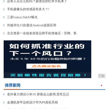
还有人买百元机吗？最便宜的红米手机来了
▎
手机摄像头的传感器有多大？!
▎
三星GalaxyTabS3曝光
▎
外媒评出15款最佳Android桌面应用
▎
北京查获一全链条假冒品牌手机维修店：官网、客
▎
广告
推荐新闻
＋
老外暴力测试小米10:屏幕这么耐用,雷军忘记
▎
金属机身窄边框设计华为P8真机亮相
▎