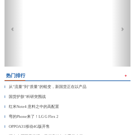
热门排行
＋
从“流量”到“质量”的蜕变，新国货正在以产品
▎
国货护肤“科研突围战
▎
红米Note4:意料之中的高配置
▎
弯的Phone来了！LG G Flex 2
▎
OPPOA31移动4G版开售
▎