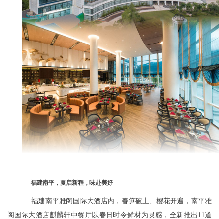
福建南平，夏启新程，味赴美好
福建南平雅阁国际大酒店内，春笋破土、樱花开遍，南平雅
阁国际大酒店麒麟轩中餐厅以春日时令鲜材为灵感，全新推出11道