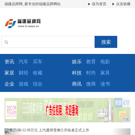
福建品牌网_最专业的福建品牌网站
设为首页
点击收藏
搜索
资讯
汽车
买车
娱乐
教育
电影
家居
财经
收藏
科技
时尚
家具
企业
游戏
综合
商讯
微商
读书
广告
Previous
Next