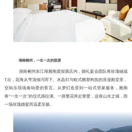
湖南郴州，一生一次的甜度
湖南郴州东江湖雅阁度假酒店内，婚礼宴会团队将玫瑰铺成
T台，花海从穹顶倾泻而下。水晶灯与欧式雕塑构筑的浪漫殿堂里，
交响乐现场奏响爱的誓言。从梦幻造景到一站式管家服务，雅阁
将“一生一次”的仪式感拉满。一路繁花奔赴挚爱，这座山水之城，因
一场玫瑰婚宴而温柔至极。