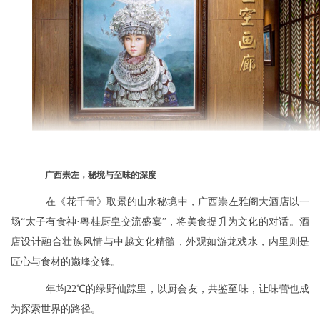
广西崇左，秘境与至味的深度
在《花千骨》取景的山水秘境中，广西崇左雅阁大酒店以一
场“太子有食神·粤桂厨皇交流盛宴”，将美食提升为文化的对话。酒
店设计融合壮族风情与中越文化精髓，外观如游龙戏水，内里则是
匠心与食材的巅峰交锋。
年均22℃的绿野仙踪里，以厨会友，共鉴至味，让味蕾也成
为探索世界的路径。