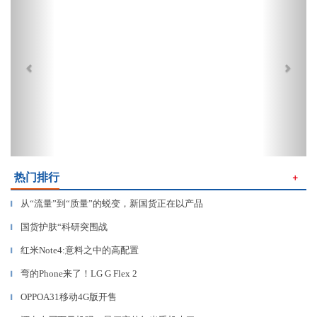
热门排行
＋
从“流量”到“质量”的蜕变，新国货正在以产品
▎
国货护肤“科研突围战
▎
红米Note4:意料之中的高配置
▎
弯的Phone来了！LG G Flex 2
▎
OPPOA31移动4G版开售
▎