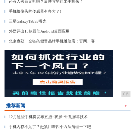
还有人买百元机吗？最便宜的红米手机来了
▎
手机摄像头的传感器有多大？!
▎
三星GalaxyTabS3曝光
▎
外媒评出15款最佳Android桌面应用
▎
北京查获一全链条假冒品牌手机维修店：官网、客
▎
广告
推荐新闻
＋
12月这些手机将发布五摄+双屏+针孔屏幕技术
▎
手机内存不足了？赶紧用着四个方法清理一下吧
▎