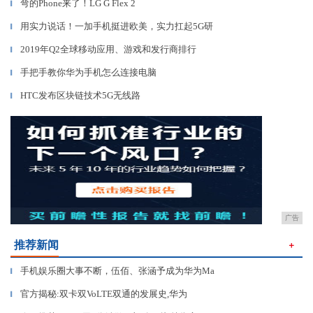
弯的Phone来了！LG G Flex 2
▎
用实力说话！一加手机挺进欧美，实力扛起5G研
▎
2019年Q2全球移动应用、游戏和发行商排行
▎
手把手教你华为手机怎么连接电脑
▎
HTC发布区块链技术5G无线路
▎
广告
推荐新闻
＋
手机娱乐圈大事不断，伍佰、张涵予成为华为Ma
▎
官方揭秘:双卡双VoLTE双通的发展史,华为
▎