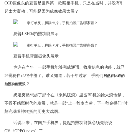
CCD摄像头的夏普是世界第一款照相手机，只是在当时，并没有引
起太大轰动，可能是因为成像效果太屎？
夏普J-SH04拍照功能展示
夏普手机背面摄像头展示
也许在当年，一部手机能够完成通话、收发信息的功能，就已
经觉得自己很牛掰了。谁又知道，若干年过后，手机们
居然在比谁的
？
拍照功能更浪
奶姐突然想起了那个在《乘风破浪》里囤BP机的徐太浪他爹，
不得不感慨时代的发展，就是一部“上一秒麦当劳，下一秒金拱门”时
刻充满着神转折的历史大戏啊。
话说回来，在国产手机界，提起拍照功能就必须先说说
OV（OPPO+vivo）了。