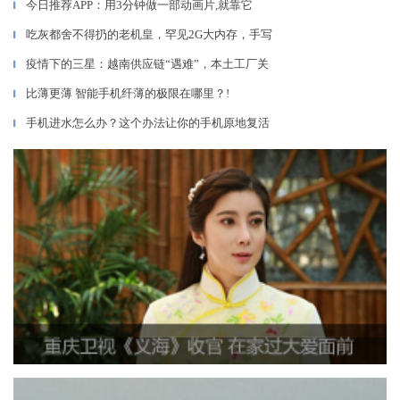
今日推荐APP：用3分钟做一部动画片,就靠它
▎
吃灰都舍不得扔的老机皇，罕见2G大内存，手写
▎
疫情下的三星：越南供应链“遇难”，本土工厂关
▎
比薄更薄 智能手机纤薄的极限在哪里？!
▎
手机进水怎么办？这个办法让你的手机原地复活
▎