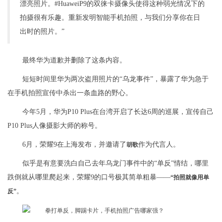
漂亮照片。#HuaweiP9的双徕卡摄像头使得这种弱光情况下的
拍摄很有乐趣。重新发明智能手机拍照，与我们分享你在日
出时的照片。”
最终华为道歉并删除了这条内容。
短短时间里华为两次盗用照片的“乌龙事件”，暴露了华为急于
在手机拍照宣传中杀出一条血路的野心。
今年5月，华为P10 Plus在台湾开启了长达6周的巡展，宣传自己
P10 Plus人像摄影大师的称号。
6月，荣耀9在上海发布，并邀请了
作为代言人。
胡歌
似乎是有意要洗白自己去年乌龙门事件中的“单反”情结，哪里
跌倒就从哪里爬起来，荣耀9的口号极其简单粗暴——
“拍照就像用单
。
反”