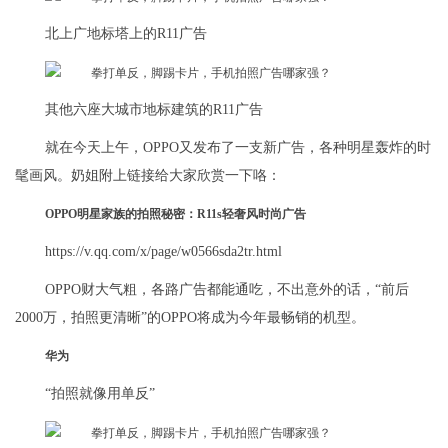
北上广地标塔上的R11广告
其他六座大城市地标建筑的R11广告
就在今天上午，OPPO又发布了一支新广告，各种明星轰炸的时
髦画风。奶姐附上链接给大家欣赏一下咯：
OPPO明星家族的拍照秘密：R11s轻奢风时尚广告
https://v.qq.com/x/page/w0566sda2tr.html
OPPO财大气粗，各路广告都能通吃，不出意外的话，“前后
2000万，拍照更清晰”的OPPO将成为今年最畅销的机型。
华为
“拍照就像用单反”