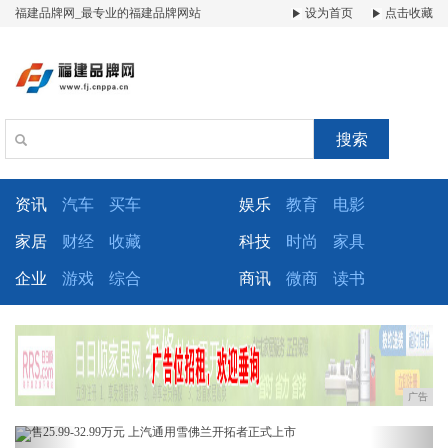
福建品牌网_最专业的福建品牌网站
设为首页
点击收藏
搜索
资讯
汽车
买车
娱乐
教育
电影
家居
财经
收藏
科技
时尚
家具
企业
游戏
综合
商讯
微商
读书
广告
Previous
Next