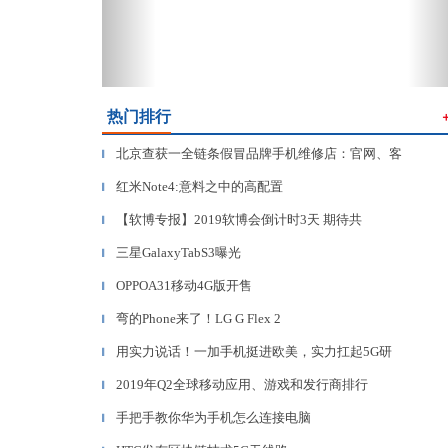
热门排行
北京查获一全链条假冒品牌手机维修店：官网、客
▎
红米Note4:意料之中的高配置
▎
【软博专报】2019软博会倒计时3天 期待共
▎
三星GalaxyTabS3曝光
▎
OPPOA31移动4G版开售
▎
弯的Phone来了！LG G Flex 2
▎
用实力说话！一加手机挺进欧美，实力扛起5G研
▎
2019年Q2全球移动应用、游戏和发行商排行
▎
手把手教你华为手机怎么连接电脑
▎