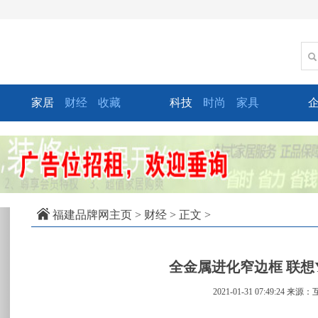
家居
财经
收藏
科技
时尚
家具
xt
福建品牌网主页
>
财经
> 正文 >
全金属进化窄边框 联想YO
2021-01-31 07:49:24
来源：