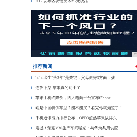
HTC发布区块链技术5G无线路
▎
广
推荐新闻
宝宝出生“头3年”是关键，父母做好3方面，孩
▎
连夜下架!苹果真的动手了
▎
苹果手机终降价，四大电商平台宣布iPhone
▎
啥是中国特供车型？能不能买？看完你就知道了！
▎
手机通讯能力排行公布，OPPO超越苹果拔得头
▎
震撼！荣耀V30生产车间曝光：与华为共用供应
▎