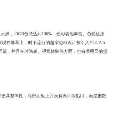
触控显示屏，sRGB色域达到100%，色彩表现丰富、色彩还原
也体现在屏幕上，时下流行的超窄边框设计被引入YOGA 5
寸的屏幕，并且在时尚感、视觉体验等方面，也有着明显的提
来更具整体性，底部面板上并没有设计散热口，而是把散