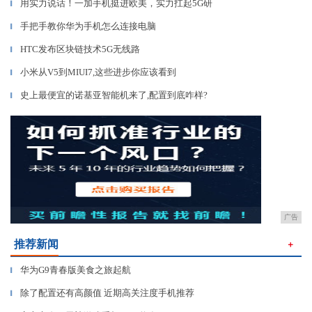
用实力说话！一加手机挺进欧美，实力扛起5G研
▎
手把手教你华为手机怎么连接电脑
▎
HTC发布区块链技术5G无线路
▎
小米从V5到MIUI7,这些进步你应该看到
▎
史上最便宜的诺基亚智能机来了,配置到底咋样?
▎
广告
推荐新闻
＋
华为G9青春版美食之旅起航
▎
除了配置还有高颜值 近期高关注度手机推荐
▎