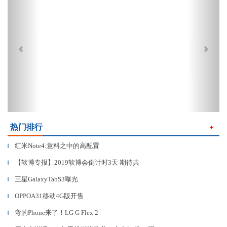
热门排行
＋
红米Note4:意料之中的高配置
▎
【软博专报】2019软博会倒计时3天 期待共
▎
三星GalaxyTabS3曝光
▎
OPPOA31移动4G版开售
▎
弯的Phone来了！LG G Flex 2
▎