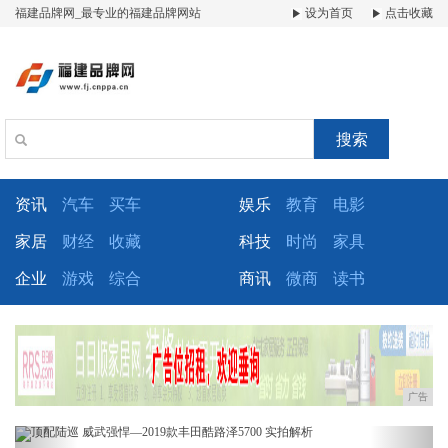
福建品牌网_最专业的福建品牌网站
设为首页
点击收藏
搜索
资讯
汽车
买车
娱乐
教育
电影
家居
财经
收藏
科技
时尚
家具
企业
游戏
综合
商讯
微商
读书
广告
Previous
Next