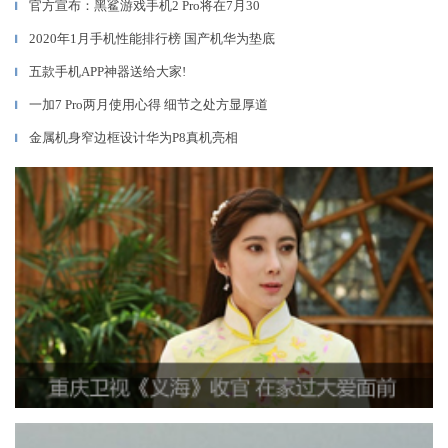
官方宣布：黑鲨游戏手机2 Pro将在7月30
▎
2020年1月手机性能排行榜 国产机华为垫底
▎
五款手机APP神器送给大家!
▎
一加7 Pro两月使用心得 细节之处方显厚道
▎
金属机身窄边框设计华为P8真机亮相
▎