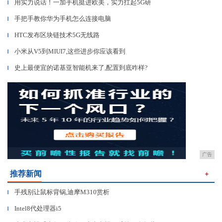
用实力说话！一加手机挺进欧美，实力扛起5G研
▎
手把手教你华为手机怎么连接电脑
▎
HTC发布区块链技术5G无线路
▎
小米从V5到MIUI7,这些进步你应该看到
▎
史上最便宜的诺基亚智能机来了,配置到底咋样?
▎
广告
推荐新闻
＋
手残别让鼠标背锅,迪摩M310赏析
▎
Intel8代处理器i5
▎