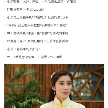
小米电视「大师」体验：小米电视画质第一次如此
▎
打电话时4G不断,怎么设置?
▎
小米史上最强手机!3D结构光+压感指纹识别+
▎
7年前产品还能采集数据!苹果在街景车搭载13
▎
ROG游戏手机3体验：能“替你”打游戏的手机
▎
双屏努比亚z20真的好用吗？上手体验告诉你!
▎
小米10青春版到底如何?
▎
Win10系统怎么恢复出厂设置？Win10重
▎