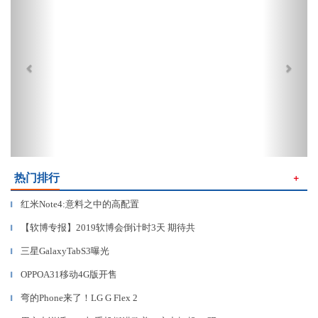
热门排行
＋
红米Note4:意料之中的高配置
▎
【软博专报】2019软博会倒计时3天 期待共
▎
三星GalaxyTabS3曝光
▎
OPPOA31移动4G版开售
▎
弯的Phone来了！LG G Flex 2
▎