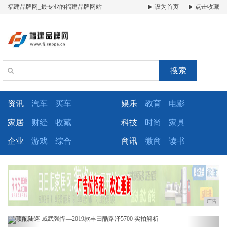
福建品牌网_最专业的福建品牌网站
设为首页
点击收藏
搜索
资讯
汽车
买车
娱乐
教育
电影
家居
财经
收藏
科技
时尚
家具
企业
游戏
综合
商讯
微商
读书
广告
Previous
Next