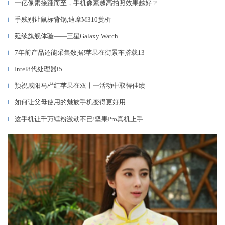
一亿像素接踵而至，手机像素越高拍照效果越好？
▎
手残别让鼠标背锅,迪摩M310赏析
▎
延续旗舰体验——三星Galaxy Watch
▎
7年前产品还能采集数据!苹果在街景车搭载13
▎
Intel8代处理器i5
▎
预祝咸阳马栏红苹果在双十一活动中取得佳绩
▎
如何让父母使用的魅族手机变得更好用
▎
这手机让千万锤粉激动不已!坚果Pro真机上手
▎