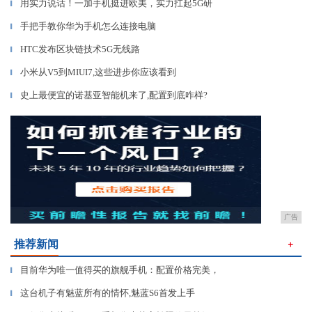
用实力说话！一加手机挺进欧美，实力扛起5G研
▎
手把手教你华为手机怎么连接电脑
▎
HTC发布区块链技术5G无线路
▎
小米从V5到MIUI7,这些进步你应该看到
▎
史上最便宜的诺基亚智能机来了,配置到底咋样?
▎
广告
推荐新闻
＋
目前华为唯一值得买的旗舰手机：配置价格完美，
▎
这台机子有魅蓝所有的情怀,魅蓝S6首发上手
▎