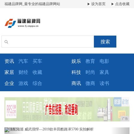
福建品牌网_最专业的福建品牌网站
设为首页
点击收藏
搜索
资讯
汽车
买车
娱乐
教育
电影
家居
财经
收藏
科技
时尚
家具
企业
游戏
综合
商讯
微商
读书
广告
Previous
Next