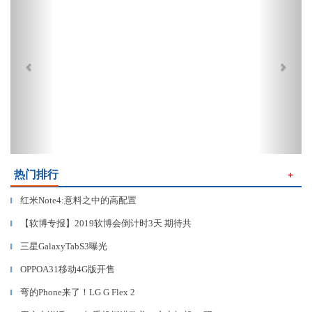
热门排行
＋
红米Note4:意料之中的高配置
▎
【软博专报】2019软博会倒计时3天 期待共
▎
三星GalaxyTabS3曝光
▎
OPPOA31移动4G版开售
▎
弯的Phone来了！LG G Flex 2
▎