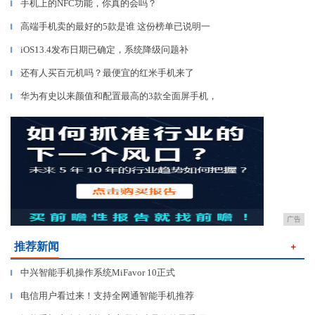
手机上的NFC功能，你真的会吗？
▎
高端手机卖的最好的5款是谁 这份榜单已说明一
▎
iOS13.4发布日期已确定，系统降级问题补
▎
还有人买百元机吗？最便宜的红米手机来了
▎
华为有史以来颜值和配置最高的3款全面屏手机，
▎
广告
推荐新闻
＋
中兴智能手机操作系统MiFavor 10正式
▎
电信用户看过来！支持全网通智能手机推荐
▎