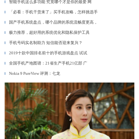
智能手机这么多功能 究竟哪个才是你的最爱 网
▎
「必看：手机干货来了」买手机攻略，怎样挑选手
▎
国产手机系统盘点，哪个品牌的系统流畅度更高，
▎
极力推荐，超好用的系统优化和隐私保护工具
▎
手机号码实名制助力 短信能否迎来复兴？
▎
2019十款中国排名前十的手机游戏盘点 试试
▎
全国手机产地图谱：21省生产手机21亿部 广
▎
Nokia 9 PureView 评测：七龙
▎