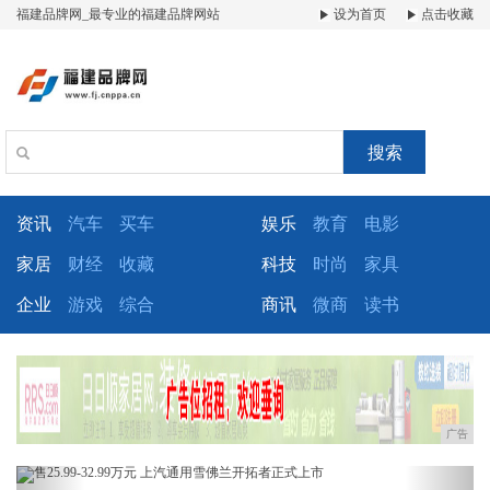
福建品牌网_最专业的福建品牌网站
设为首页
点击收藏
搜索
资讯
汽车
买车
娱乐
教育
电影
家居
财经
收藏
科技
时尚
家具
企业
游戏
综合
商讯
微商
读书
广告
Previous
Next