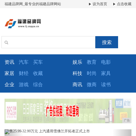
福建品牌网_最专业的福建品牌网站
设为首页
点击收藏
搜索
资讯
汽车
买车
娱乐
教育
电影
家居
财经
收藏
科技
时尚
家具
企业
游戏
综合
商讯
微商
读书
广告
Previous
Next