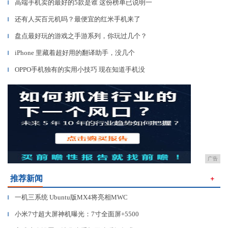
高端手机卖的最好的5款是谁 这份榜单已说明一
▎
还有人买百元机吗？最便宜的红米手机来了
▎
盘点最好玩的游戏之手游系列，你玩过几个？
▎
iPhone 里藏着超好用的翻译助手，没几个
▎
OPPO手机独有的实用小技巧 现在知道手机没
▎
广告
推荐新闻
＋
一机三系统 Ubuntu版MX4将亮相MWC
▎
小米7寸超大屏神机曝光：7寸全面屏+5500
▎