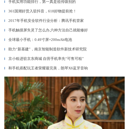
手机实用功能排行，第一真是祖传级别的
▎
361国潮好货入驻抖音，618好物提前抢！
▎
2017年手机安全软件行业分析：腾讯手机管家
▎
手机触摸屏失灵了怎么办,六种方法自己就能修好
▎
全球最小手机：0.49寸屏+200mAh电池
▎
助力“新基建”，南京智能制造软件新技术研究院
▎
京小租进驻京东商城 自营手机率先“可售可租”
▎
和手机搭配玩王者荣耀最完美，朗琴X6蓝牙音响
▎