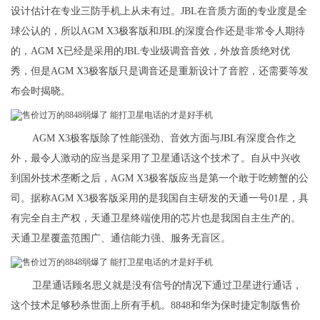
设计估计在专业三防手机上从未有过。JBL在音质方面的专业度是全
球公认的，所以AGM X3极客版和JBL的深度合作还是非常令人期待
的，AGM X已经是采用的JBL专业级调音音效，外放音质绝对优
秀，但是AGM X3极客版只是调音还是重新设计了音腔，还需要等发
布会时揭晓。
AGM X3极客版除了性能强劲、音效方面与JBL有深度合作之
外，最令人激动的应当是采用了卫星通话这个技术了。自从中兴收
到国外技术垄断之后，AGM X3极客版应当是第一个敢于吃螃蟹的公
司。据称AGM X3极客版采用的是我国自主研发的天通一号01星，具
有完全自主产权，天通卫星终端使用的芯片也是我国自主生产的。
天通卫星覆盖范围广、通信能力强、服务无盲区。
卫星通话顾名思义就是没有信号的情况下通过卫星进行通话，
这个技术足够秒杀世面上所有手机。8848和华为保时捷定制版售价