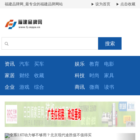
福建品牌网_最专业的福建品牌网站
设为首页
点击收藏
搜索
资讯
汽车
买车
娱乐
教育
电影
家居
财经
收藏
科技
时尚
家具
企业
游戏
综合
商讯
微商
读书
广告
Previous
Next