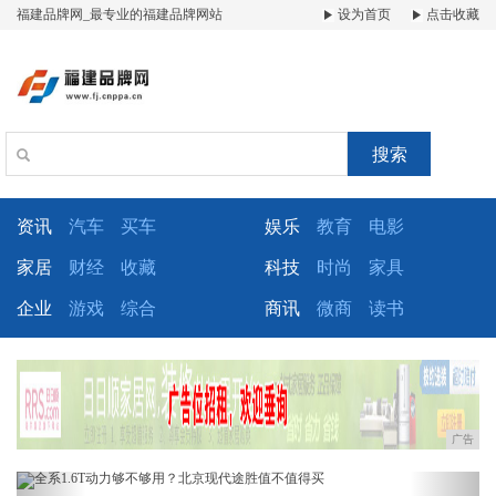
福建品牌网_最专业的福建品牌网站
设为首页
点击收藏
搜索
资讯
汽车
买车
娱乐
教育
电影
家居
财经
收藏
科技
时尚
家具
企业
游戏
综合
商讯
微商
读书
广告
Previous
Next