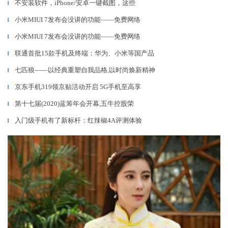
不安装软件，iPhone/安卓一键截图，这些
▎
小米MIUI 7发布会没讲的功能——免费网络
▎
小米MIUI 7发布会没讲的功能——免费网络
▎
联通首批15款手机及终端：华为、小米等国产品
▎
七匹狼——以经典重塑自我品格,以时尚焕新精神
▎
京东手机319领京贴活动开启 5G手机至高享
▎
第十七届(2020)蓝筹年会开幕,五牛控股荣
▎
入门级手机有了新标杆：红辣椒4A评测体验
▎