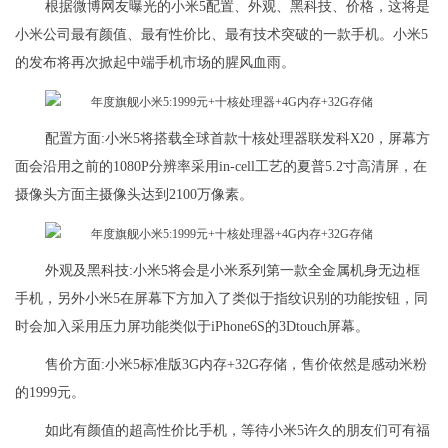
根据微博网友曝光的小米5配置、外观、黑科技、价格，这将是
小米公司最有颜值、最有性价比、最有技术突破的一款手机。小米5
的发布将再次掀起中端手机市场的腥风血雨。
配置方面:小米5将搭载全球首款十核处理器联发科X20，屏幕方
面会沿用之前的1080P分辨率采用in-cell工艺的夏普5.2寸高清屏，在
摄像头方面主摄像头达到2100万像素。
外观及黑科技:小米5将会是小米系列第一款全金属机身无边框
手机，另外小米5在屏幕下方加入了类似于指纹识别的功能按钮，同
时会加入采用压力屏功能类似于iPhone6S的3Dtouch屏幕。
售价方面:小米5标准版3G内存+32G存储，售价依然是感动米粉
的1999元。
如此有颜值的超高性价比手机，等待小米5许久的朋友们可有福