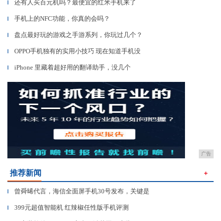
还有人买百元机吗？最便宜的红米手机来了
▎
手机上的NFC功能，你真的会吗？
▎
盘点最好玩的游戏之手游系列，你玩过几个？
▎
OPPO手机独有的实用小技巧 现在知道手机没
▎
iPhone 里藏着超好用的翻译助手，没几个
▎
广告
推荐新闻
＋
曾舜晞代言，海信全面屏手机30号发布，关键是
▎
399元超值智能机 红辣椒任性版手机评测
▎