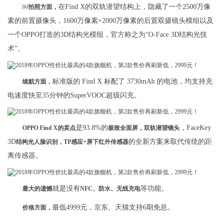
在Find X的双轨潜望结构上，隐藏了一个2500万像
￼拍照方面，
素的前置摄像头，1600万像素+2000万像素的后置双摄镜头模组以及
一个OPPO打造的3D结构光模组，官方称之为“O-Face 3D结构光技
术”。
标准版的 Find X 标配了 3730mAh 的电池，均支持充
续航方面，
电速度快至35分钟的SuperVOOC超级闪充。
是93.8%的
，FaceKey
OPPO Find X的卖点
极致全面屏，双轨潜望镜头
3D
的全新方案来取代传统的距
结构光人脸识别，TP感应+屏下红外传感器
离传感器。
就是没有
等功能。
最大的遗憾
NFC、防水、无线充电
最低4999元，京东、天猫支持6期免息。
价格方面，