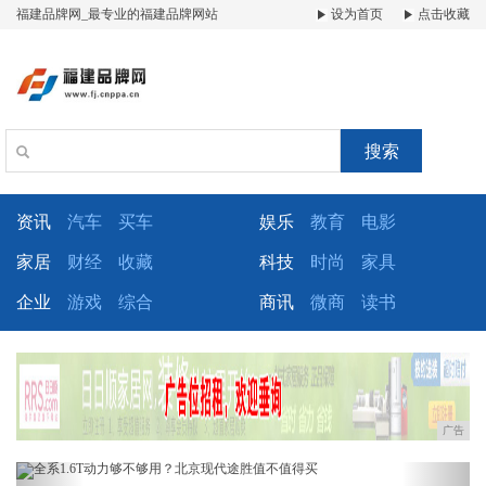
福建品牌网_最专业的福建品牌网站
设为首页
点击收藏
搜索
资讯
汽车
买车
娱乐
教育
电影
家居
财经
收藏
科技
时尚
家具
企业
游戏
综合
商讯
微商
读书
广告
Previous
Next