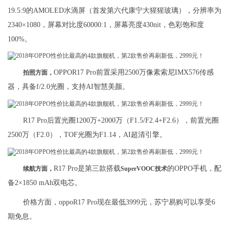
19.5:9的AMOLED水滴屏（首发第六代康宁大猩猩玻璃），分辨率为
2340×1080，屏幕对比度60000:1，屏幕亮度430nit，色彩饱和度
100%。
OPPOR17 Pro前置采用2500万像素索尼IMX576传感
拍照方面，
器，具备f/2.0光圈，支持AI智慧美颜。
R17 Pro后置光圈1200万+2000万（F1.5/F2.4+F2.6），前置光圈
2500万（F2.0），TOF光圈为F1.14，AI超清引擎。
R17 Pro是第三款搭载
的OPPO手机，配
续航方面，
SuperVOOC技术
备2×1850 mAh双电芯。
价格方面，oppoR17 Pro现在最低3999元，苏宁易购可以享受6
期免息。