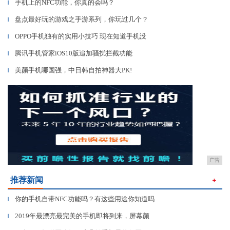
手机上的NFC功能，你真的会吗？
▎
盘点最好玩的游戏之手游系列，你玩过几个？
▎
OPPO手机独有的实用小技巧 现在知道手机没
▎
腾讯手机管家iOS10版追加骚扰拦截功能
▎
美颜手机哪国强，中日韩自拍神器大PK!
▎
广告
推荐新闻
＋
你的手机自带NFC功能吗？有这些用途你知道吗
▎
2019年最漂亮最完美的手机即将到来，屏幕颜
▎