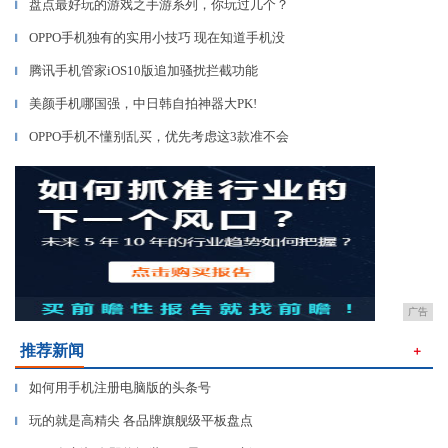
盘点最好玩的游戏之手游系列，你玩过几个？
▎
OPPO手机独有的实用小技巧 现在知道手机没
▎
腾讯手机管家iOS10版追加骚扰拦截功能
▎
美颜手机哪国强，中日韩自拍神器大PK!
▎
OPPO手机不懂别乱买，优先考虑这3款准不会
▎
广告
推荐新闻
＋
如何用手机注册电脑版的头条号
▎
玩的就是高精尖 各品牌旗舰级平板盘点
▎