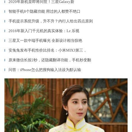
2020年新机皇即将问世！三星Galaxy新
▎
智能手机8个隐藏功能 用过的人都赞不绝口
▎
手机提示系统升级，升不升？内行人给出四点原则
▎
2016年新入门千元机的真实体验：Le 乐视
▎
三星又一款中端手机曝光 全新设计相当惊艳
▎
安兔兔发布手机性价比排名：小米MIX3第三，
▎
原来微信长按2秒，还隐藏翻译功能，手机秒变翻
▎
问答：iPhone怎么把搜狗输入法设为默认输
▎