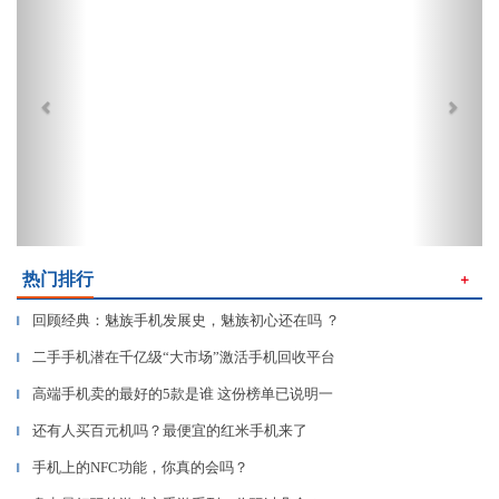
热门排行
＋
回顾经典：魅族手机发展史，魅族初心还在吗 ？
▎
二手手机潜在千亿级“大市场”激活手机回收平台
▎
高端手机卖的最好的5款是谁 这份榜单已说明一
▎
还有人买百元机吗？最便宜的红米手机来了
▎
手机上的NFC功能，你真的会吗？
▎