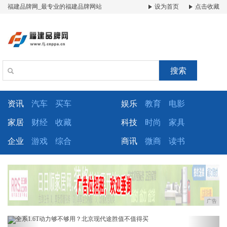
福建品牌网_最专业的福建品牌网站
设为首页
点击收藏
搜索
资讯
汽车
买车
娱乐
教育
电影
家居
财经
收藏
科技
时尚
家具
企业
游戏
综合
商讯
微商
读书
广告
Previous
Next