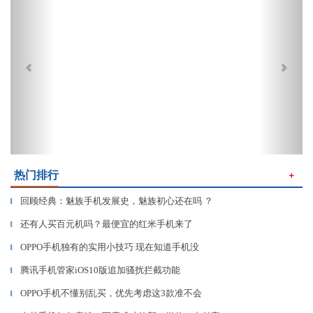
热门排行
＋
回顾经典：魅族手机发展史，魅族初心还在吗 ？
▎
还有人买百元机吗？最便宜的红米手机来了
▎
OPPO手机独有的实用小技巧 现在知道手机没
▎
腾讯手机管家iOS10版追加骚扰拦截功能
▎
OPPO手机不懂别乱买，优先考虑这3款准不会
▎