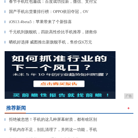
春节手机红包鏖战：百度成功拉新，微信、支付宝
▎
国产手机出货量排行榜：OPPO依旧夺冠，OV
▎
iOS13.4beta5：苹果带来了个新惊喜
▎
千元机到旗舰机，四款高性价比手机推荐，拯救你
▎
晒机好选择 威图推出新旗舰手机，售价仅6万元
▎
广告
推荐新闻
＋
拒绝被忽悠！手机的这几种屏幕材质，都有啥区别
▎
手机内存不足，别乱清理了，关闭这一功能，手机
▎