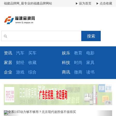
福建品牌网_最专业的福建品牌网站
设为首页
点击收藏
搜索
资讯
汽车
买车
娱乐
教育
电影
家居
财经
收藏
科技
时尚
家具
企业
游戏
综合
商讯
微商
读书
广告
Previous
Next