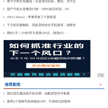
春节手机红包鏖战：百度成功拉新，微信、支付宝
▎
国产手机出货量排行榜：OPPO依旧夺冠，OV
▎
iOS13.4beta5：苹果带来了个新惊喜
▎
千元机到旗舰机，四款高性价比手机推荐，拯救你
▎
限时3天！小米9官方直降200元：骁龙855
▎
广告
推荐新闻
＋
努比亚红魔游戏手机评测：炫酷美型亦可称霸
▎
推荐4个堪称手机神器的APP，不容错过的那种
▎