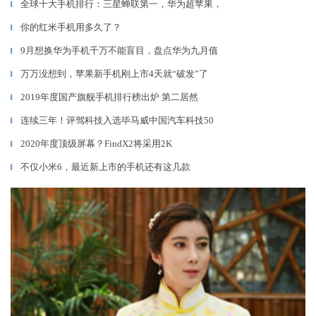
全球十大手机排行：三星蝉联第一，华为超苹果，
▎
你的红米手机用多久了？
▎
9月想换华为手机千万不能盲目，盘点华为九月值
▎
万万没想到，苹果新手机刚上市4天就“破发”了
▎
2019年度国产旗舰手机排行榜出炉 第二居然
▎
连续三年！评驾科技入选毕马威中国汽车科技50
▎
2020年度顶级屏幕？FindX2将采用2K
▎
不仅小米6，最近新上市的手机还有这几款
▎