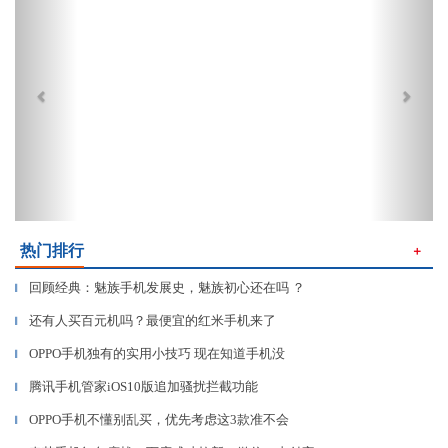
热门排行
＋
回顾经典：魅族手机发展史，魅族初心还在吗 ？
▎
还有人买百元机吗？最便宜的红米手机来了
▎
OPPO手机独有的实用小技巧 现在知道手机没
▎
腾讯手机管家iOS10版追加骚扰拦截功能
▎
OPPO手机不懂别乱买，优先考虑这3款准不会
▎