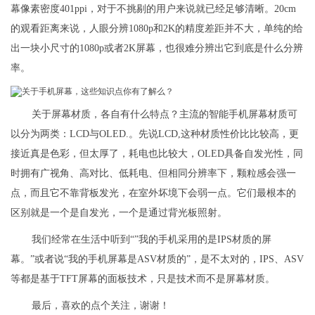
幕像素密度401ppi，对于不挑剔的用户来说就已经足够清晰。20cm
的观看距离来说，人眼分辨1080p和2K的精度差距并不大，单纯的给
出一块小尺寸的1080p或者2K屏幕，也很难分辨出它到底是什么分辨
率。
关于屏幕材质，各自有什么特点？主流的智能手机屏幕材质可
以分为两类：LCD与OLED.。先说LCD,这种材质性价比比较高，更
接近真是色彩，但太厚了，耗电也比较大，OLED具备自发光性，同
时拥有广视角、高对比、低耗电、但相同分辨率下，颗粒感会强一
点，而且它不靠背板发光，在室外坏境下会弱一点。它们最根本的
区别就是一个是自发光，一个是通过背光板照射。
我们经常在生活中听到“”我的手机采用的是IPS材质的屏
幕。”或者说“我的手机屏幕是ASV材质的”，是不太对的，IPS、ASV
等都是基于TFT屏幕的面板技术，只是技术而不是屏幕材质。
最后，喜欢的点个关注，谢谢！