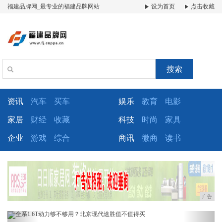
福建品牌网_最专业的福建品牌网站
设为首页
点击收藏
搜索
资讯
汽车
买车
娱乐
教育
电影
家居
财经
收藏
科技
时尚
家具
企业
游戏
综合
商讯
微商
读书
广告
Previous
Next